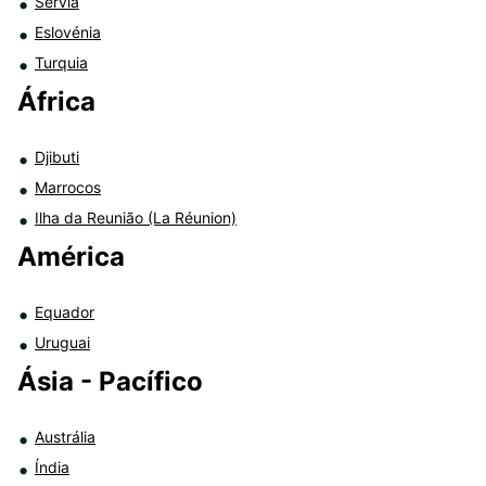
Sérvia
Eslovénia
Turquia
África
Djibuti
Marrocos
Ilha da Reunião (La Réunion)
América
Equador
Uruguai
Ásia - Pacífico
Austrália
Índia