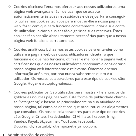
Cookies técnicos: Tentamos oferecer aos nossos utilizadores uma
página web avançada e fácil de usar que se adapte
automaticamente às suas necessidades e desejos. Para consegui-
lo, utilizamos cookies técnicos para mostrar-lhe a nossa página
web, fazer com que esta funcione corretamente, criar a sua conta
de utilizador, iniciar a sua sessão e gerir as suas reservas. Estes
cookies técnicos são absolutamente necessárias para que a nossa
página web funcione corretamente.
Cookies analíticos: Utilizamos estes cookies para entender como
utilizam a página web os nossos utilizadores, detetar o que
funciona e o que não funciona, otimizar e melhorar a página web e
certificar-nos que os nossos utilizadores continuam a considerar a
nossa página web interessante e relevante. Obtemos apenas
informação anónima, por isso nunca saberemos quem é o
utilizador. Os nossos colaboradores para este tipo de cookies são:
Google, Hotjar e autopix.gnuinux.c.
Cookies publicitários: São utilizados para mostrar-lhe anúncios da
goldcar.es noutras páginas web. Esta forma de publicidade chama-
se “retargeting” e baseia-se principalmente na sua atividade na
nossa página, tal como os destinos que procurou ou os alojamentos
que consultou. Os nossos colaboradores para este tipo de cookies
são: Google, Criteo, Tradedoubler, CJ Affiliate, Trabber, Bing,
Yandex, Kayak, Skyscanner, YouTube, Facebook,
Doubleclick,Trustpilot,Tutiempo.net e yahoo.com.
Administração de cookies