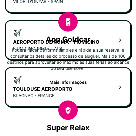
VILOBÍ D'ONYAR - SPAIN
App Goldcar
AEROPORTO DE ROMA – FIUMICINO
FIUMICINO (RM) - ITALY
Poderá hacer de forma simples e rápida a sua reserva, e
consultar os detalles do processo de aluguer. Mais de 100
destinos para aproveitar ao máximo as suas férias ao alcance
do seu telemóvel.
Mais informações
TOULOUSE AEROPORTO
BLAGNAC - FRANCE
Super Relax