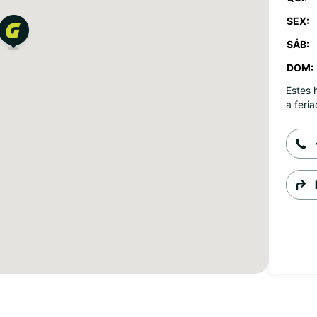
SEX:
SÁB:
DOM:
Estes 
a feria