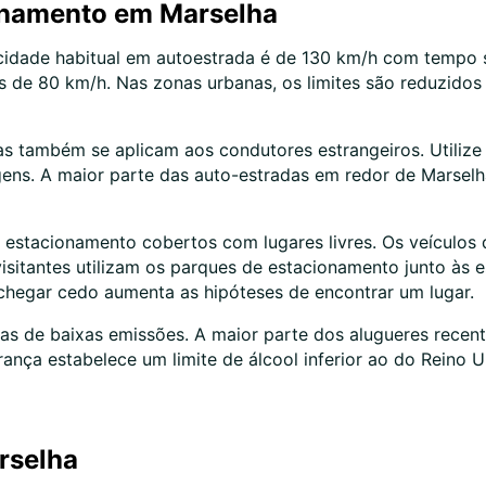
onamento em Marselha
elocidade habitual em autoestrada é de 130 km/h com tempo
s de 80 km/h. Nas zonas urbanas, os limites são reduzidos
s também se aplicam aos condutores estrangeiros. Utilize 
agens. A maior parte das auto-estradas em redor de Marse
 de estacionamento cobertos com lugares livres. Os veícul
isitantes utilizam os parques de estacionamento junto às
, chegar cedo aumenta as hipóteses de encontrar um lugar.
s de baixas emissões. A maior parte dos alugueres recen
rança estabelece um limite de álcool inferior ao do Reino 
arselha