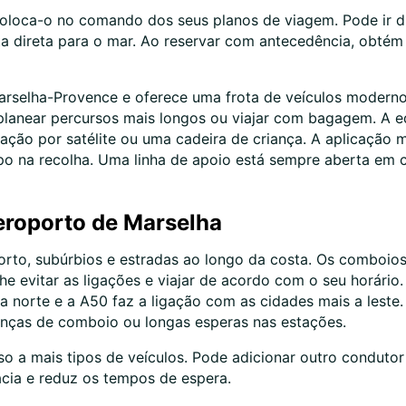
oloca-o no comando dos seus planos de viagem. Pode ir di
ta direta para o mar. Ao reservar com antecedência, obtém
arselha-Provence e oferece uma frota de veículos modern
lanear percursos mais longos ou viajar com bagagem. A eq
ção por satélite ou uma cadeira de criança. A aplicação 
mpo na recolha. Uma linha de apoio está sempre aberta em 
eroporto de Marselha
to, subúrbios e estradas ao longo da costa. Os comboios e
e evitar as ligações e viajar de acordo com o seu horário.
ara norte e a A50 faz a ligação com as cidades mais a lest
danças de comboio ou longas esperas nas estações.
o a mais tipos de veículos. Pode adicionar outro condutor
acia e reduz os tempos de espera.