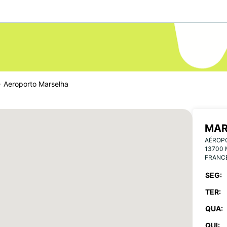
Aeroporto Marselha
MAR
AÉROP
13700
FRANC
SEG:
TER:
QUA:
QUI: