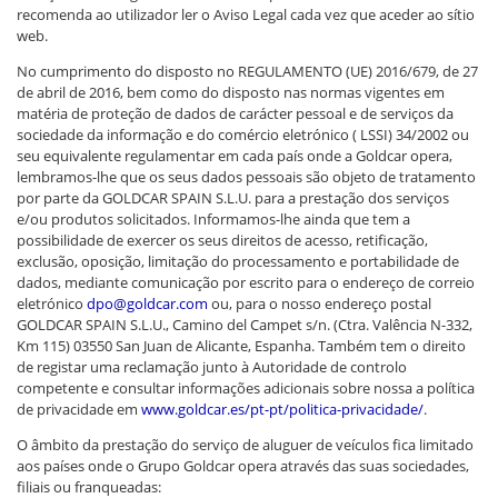
recomenda ao utilizador ler o Aviso Legal cada vez que aceder ao sítio
web.
No cumprimento do disposto no REGULAMENTO (UE) 2016/679, de 27
de abril de 2016, bem como do disposto nas normas vigentes em
matéria de proteção de dados de carácter pessoal e de serviços da
sociedade da informação e do comércio eletrónico ( LSSI) 34/2002 ou
seu equivalente regulamentar em cada país onde a Goldcar opera,
lembramos-lhe que os seus dados pessoais são objeto de tratamento
por parte da GOLDCAR SPAIN S.L.U. para a prestação dos serviços
e/ou produtos solicitados. Informamos-lhe ainda que tem a
possibilidade de exercer os seus direitos de acesso, retificação,
exclusão, oposição, limitação do processamento e portabilidade de
dados, mediante comunicação por escrito para o endereço de correio
eletrónico
dpo@goldcar.com
ou, para o nosso endereço postal
GOLDCAR SPAIN S.L.U., Camino del Campet s/n. (Ctra. Valência N-332,
Km 115) 03550 San Juan de Alicante, Espanha. Também tem o direito
de registar uma reclamação junto à Autoridade de controlo
competente e consultar informações adicionais sobre nossa a política
de privacidade em
www.goldcar.es/pt-pt/politica-privacidade/
.
O âmbito da prestação do serviço de aluguer de veículos fica limitado
aos países onde o Grupo Goldcar opera através das suas sociedades,
filiais ou franqueadas: