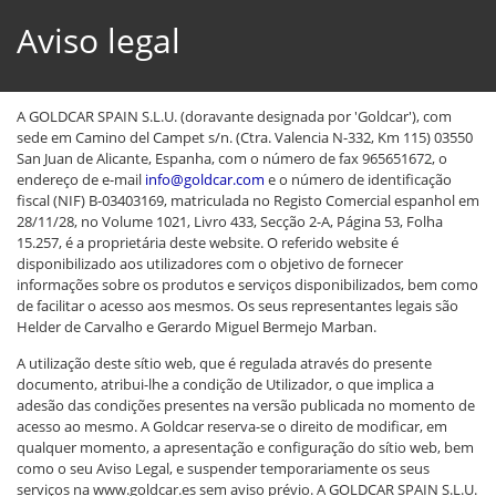
Aviso legal
A GOLDCAR SPAIN S.L.U. (doravante designada por 'Goldcar'), com
sede em Camino del Campet s/n. (Ctra. Valencia N-332, Km 115) 03550
San Juan de Alicante, Espanha, com o número de fax 965651672, o
endereço de e-mail
info@goldcar.com
e o número de identificação
fiscal (NIF) B-03403169, matriculada no Registo Comercial espanhol em
28/11/28, no Volume 1021, Livro 433, Secção 2-A, Página 53, Folha
15.257, é a proprietária deste website. O referido website é
disponibilizado aos utilizadores com o objetivo de fornecer
informações sobre os produtos e serviços disponibilizados, bem como
de facilitar o acesso aos mesmos. Os seus representantes legais são
Helder de Carvalho e Gerardo Miguel Bermejo Marban.
A utilização deste sítio web, que é regulada através do presente
documento, atribui-lhe a condição de Utilizador, o que implica a
adesão das condições presentes na versão publicada no momento de
acesso ao mesmo. A Goldcar reserva-se o direito de modificar, em
qualquer momento, a apresentação e configuração do sítio web, bem
como o seu Aviso Legal, e suspender temporariamente os seus
serviços na www.goldcar.es sem aviso prévio. A GOLDCAR SPAIN S.L.U.