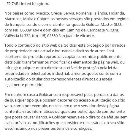
LE2 7AR United Kingdom.
Nos países como: México, Grécia, Servia, Roménia, Islândia, Holanda,
Marrocos, Malta e Chipre, os nossos serviços são prestados em regime
de franquia, sendo o comerciante franqueado Goldcar Master SLU,
com NIF B53391694 e domicilio em Camino del Campet s/n. (Ctra.
Valência N-332, Km 115) 03550 San Juan de Alicante.
Todo o conteúdo do sítio web da Goldcar está protegido por direitos
de propriedade intelectual e industrial e direitos de autor. Está
estritamente proibido reproduzir, copiar, comunicar publicamente,
distribuir, transformar ou modificar os elementos da página web, ou
infringir qualquer outro direito suscetível de proteção pela lei da
propriedade intelectual ou industrial, a menos que se conte com a
autorização do titular dos correspondentes direitos ou esteja
legalmente permitido.
Em nenhum caso a Goldcar será responsável pelas perdas ou danos
de qualquer tipo que possam decorrer do acesso e utilização do sítio
web, como por exemplo, no caso em que o servidor desta página
contenha vírus informáticos ou qualquer outro tipo de componente
que possa causar danos. A Goldcar reserva-se o direito de efetuar sem
aviso prévio as modificações que considerar necessárias no seu sítio
web, incluindo nos presentes termos e condições.