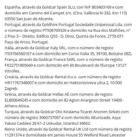
Espanha, através da Goldcar Spain SLU, con NIF B03403169 e com
domicilio em Camino del Campet s/n. (Ctra. Valência N-332, Km 115)
03550 San Juan de Alicante.
Portugal, através da Goldhire Portugal Sociedade Unipessoal Lda, com
o número de registo PT508709326 e domicilio na Rua dos Malhões, nº
2 Piso 3 – Direito, Edifício Q55 - D. Diniz, Quinta da Fonte, 2770-071
Paço de Arcos, Portugal.
Itália, através da Goldcar Italy SRL, com o número de registo
IT03766560167 e com domicilio em Corso Italia 35, 39100, Bolzano (BZ).
França, através da Goldcar France SARL com o número de registo
FR22751805649 e com domicilio em 60 Boulevard de l’Europe 13127
Vitrolles.
Croácia, através da Goldcar Rental d.o.o. com número de registo
HR11767348007 e com domicilio en Hektoroviceva ulica 2, 10 000
Zagreb.
Grécia, através da Goldcar Hellas AE com número de registo
EL800649245 e com domicilio en 82 Agion Anargiron Street 19400 -
Athens Attica.
Turquia, através da Goldcar Oto Kiralama Ticaret Anonim Sirketi com
número de registo 3960737097 e com domicilio Altunizade, Asya
Yakasi Caddesi 28 K1-2 Uskudar, Istanbul 34662.
Reino Unido, através da Goldcar Rental UK Ltd com número de registo
11291374 e domiciliada em James House 55 Welford Road Leicester