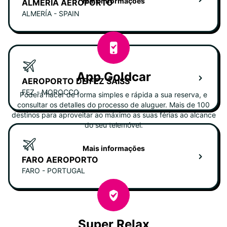
Mais informações
ALMERÍA AEROPORTO
ALMERÍA - SPAIN
App Goldcar
AEROPORTO DE FEZ SAISS
FEZ - MOROCCO
Poderá hacer de forma simples e rápida a sua reserva, e
consultar os detalles do processo de aluguer. Mais de 100
destinos para aproveitar ao máximo as suas férias ao alcance
do seu telemóvel.
Mais informações
FARO AEROPORTO
FARO - PORTUGAL
Super Relax