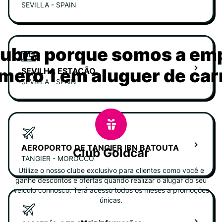
SEVILLA - SPAIN
ubra porque somos a em
mero 1 em aluguer de car
SEVILHA ESTAÇÃO
SEVILLA - SPAIN
AEROPORTO DE TANGIER IBN BATOUTA
Club Goldcar
TANGIER - MOROCCO
Utilize o nosso clube exclusivo para clientes como você e
ganhe descontos e ofertas quando realizar o alugar do seu
veiculo connosco. Terá acesso todos os meses a promoções
únicas.