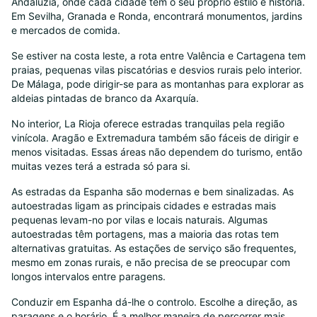
Andaluzia, onde cada cidade tem o seu próprio estilo e história.
Em Sevilha, Granada e Ronda, encontrará monumentos, jardins
e mercados de comida.
Se estiver na costa leste, a rota entre Valência e Cartagena tem
praias, pequenas vilas piscatórias e desvios rurais pelo interior.
De Málaga, pode dirigir-se para as montanhas para explorar as
aldeias pintadas de branco da Axarquía.
No interior, La Rioja oferece estradas tranquilas pela região
vinícola. Aragão e Extremadura também são fáceis de dirigir e
menos visitadas. Essas áreas não dependem do turismo, então
muitas vezes terá a estrada só para si.
As estradas da Espanha são modernas e bem sinalizadas. As
autoestradas ligam as principais cidades e estradas mais
pequenas levam-no por vilas e locais naturais. Algumas
autoestradas têm portagens, mas a maioria das rotas tem
alternativas gratuitas. As estações de serviço são frequentes,
mesmo em zonas rurais, e não precisa de se preocupar com
longos intervalos entre paragens.
Conduzir em Espanha dá-lhe o controlo. Escolhe a direção, as
paragens e o horário. É a melhor maneira de percorrer mais