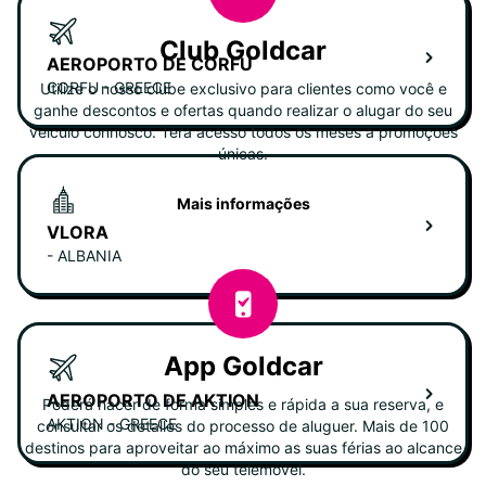
Club Goldcar
AEROPORTO DE CORFU
CORFU - GREECE
Utilize o nosso clube exclusivo para clientes como você e
ganhe descontos e ofertas quando realizar o alugar do seu
veiculo connosco. Terá acesso todos os meses a promoções
únicas.
Mais informações
VLORA
- ALBANIA
App Goldcar
AEROPORTO DE AKTION
Poderá hacer de forma simples e rápida a sua reserva, e
AKTION - GREECE
consultar os detalles do processo de aluguer. Mais de 100
destinos para aproveitar ao máximo as suas férias ao alcance
do seu telemóvel.