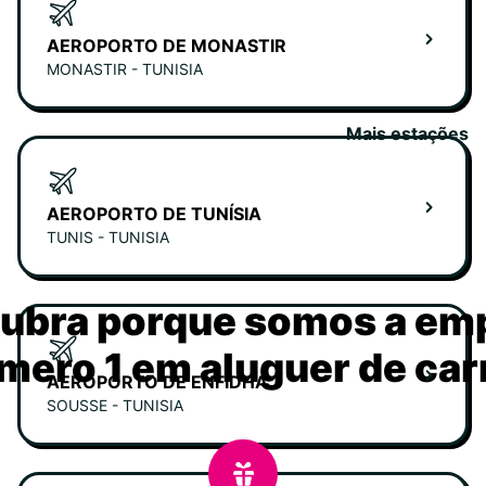
AEROPORTO DE MONASTIR
MONASTIR - TUNISIA
Mais estações
AEROPORTO DE TUNÍSIA
TUNIS - TUNISIA
ubra porque somos a em
mero 1 em aluguer de car
AEROPORTO DE ENFIDHA
SOUSSE - TUNISIA