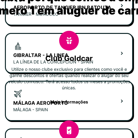
mero 1 em aluguer de car
AEROPORTO DE TANGIER IBN BATOUTA
TANGIER - MOROCCO
GIBRALTAR - LA LINEA
Club Goldcar
LA LÍNEA DE LA CONCEPCIÓN - SPAIN
Utilize o nosso clube exclusivo para clientes como você e
ganhe descontos e ofertas quando realizar o alugar do seu
veiculo connosco. Terá acesso todos os meses a promoções
únicas.
Mais informações
MÁLAGA AEROPORTO
MÁLAGA - SPAIN