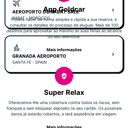
App Goldcar
AEROPORTO DE RABAT SALE
RABAT - MOROCCO
Poderá hacer de forma simples e rápida a sua reserva, e
consultar os detalles do processo de aluguer. Mais de 100
destinos para aproveitar ao máximo as suas férias ao alcance
do seu telemóvel.
Mais informações
GRANADA AEROPORTO
SANTA FE - SPAIN
Super Relax
Oferecemos-lhe uma cobertura contra todos os riscos, sem
franquia e sem bloquear depósito no seu cartão. Os possíveis
danos já estarão cobertos, e terá assistência em viagem.
Mais informações