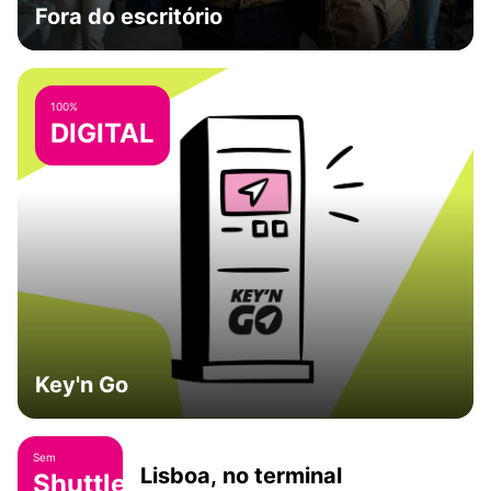
Fora do escritório
100%
DIGITAL
Key'n Go
Sem
Lisboa, no terminal
Shuttle