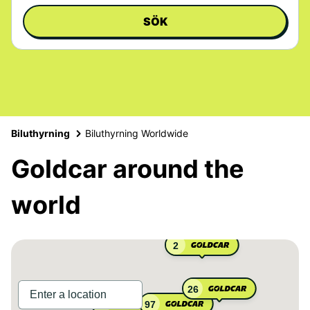
SÖK
Biluthyrning
Biluthyrning Worldwide
Goldcar around the
world
2
26
97