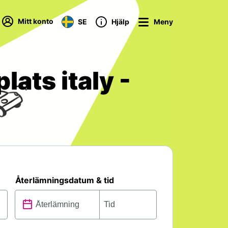
Mitt konto
SE
Hjälp
Meny
lats italy -
Återlämningsdatum & tid