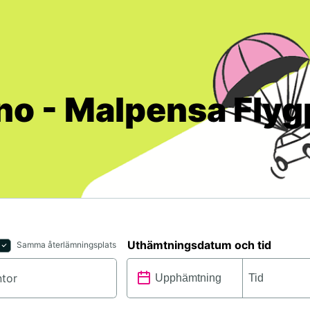
ano - Malpensa Flygp
Uthämtningsdatum och tid
Samma återlämningsplats