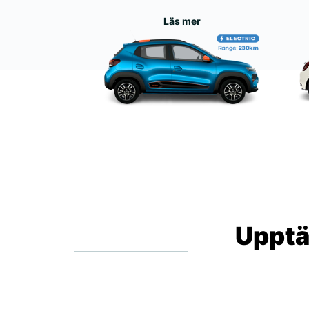
Läs mer
Upptä