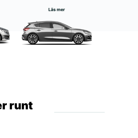
Läs mer
r runt