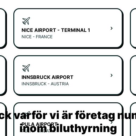
NICE AIRPORT - TERMINAL 1
NICE - FRANCE
INNSBRUCK AIRPORT
INNSBRUCK - AUSTRIA
k varför vi är företag n
PULA AIRPORT
inom biluthyrning
PULA - CROATIA