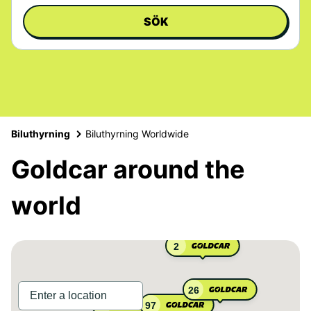
SÖK
Biluthyrning
Biluthyrning Worldwide
Goldcar around the
world
2
26
97