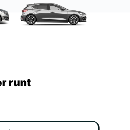
r runt