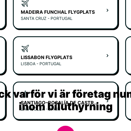
MADEIRA FUNCHAL FLYGPLATS
SANTA CRUZ - PORTUGAL
LISSABON FLYGPLATS
LISBOA - PORTUGAL
k varför vi är företag n
SANTIAGO–ROSALÍA DE CASTRO AIRPORT
inom biluthyrning
LAVACOLLA - SPAIN