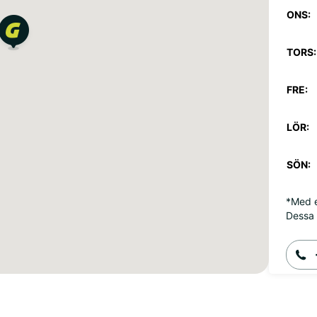
ONS:
TORS:
FRE:
LÖR:
SÖN:
*Med e
Dessa 