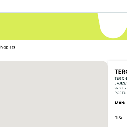
Flygplats
TER
TER ON
LAJES/
9760-2
PORTU
MÅN:
TIS: