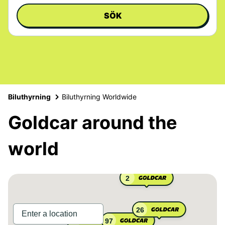
SÖK
Biluthyrning
Biluthyrning Worldwide
Goldcar around the
world
2
26
97