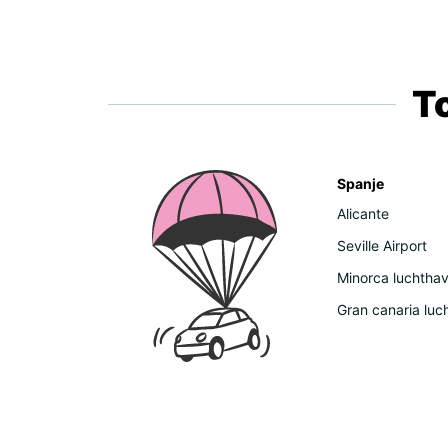
T
Spanje
Alicante
Seville Airport
Minorca luchtha
Gran canaria luc