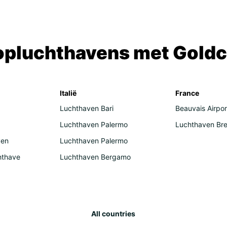
Aust
Ind
Car
opluchthavens met Goldc
Dom
Mar
Mid
Italië
France
Luchthaven Bari
Beauvais Airpor
Jor
Luchthaven Palermo
Luchthaven Bre
Om
ven
Luchthaven Palermo
Qat
hthave
Luchthaven Bergamo
Uni
All countries