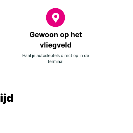
ta
tugal
in
tral and Eastern Europe
Gewoon op het
vliegveld
nia And Herzegovina
Haal je autosleutels direct op in de
garia
terminal
atia
rus
rgia
ece
ijd
ovo
huania
edonia
dova
and