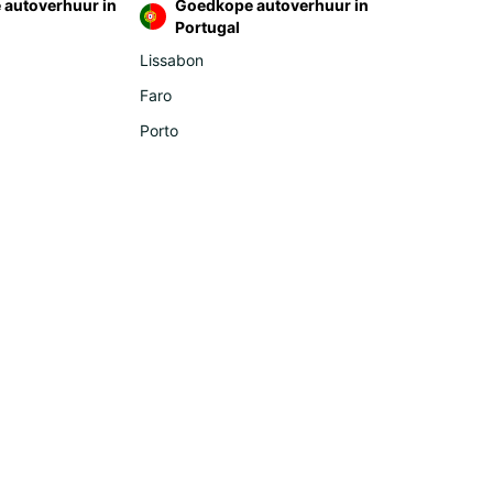
autoverhuur in
Goedkope autoverhuur in
ania
Portugal
bia
Lissabon
venia
Faro
key
Porto
ica
outi
occo
nion Island (La Réunion)
erica
ador
guay
a - Pacific