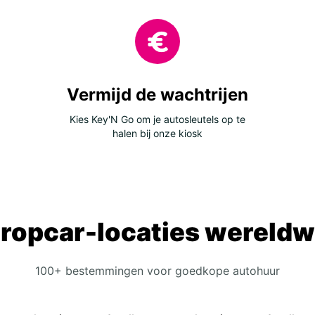
Mal
Por
Spa
Cen
Vermijd de wachtrijen
Bos
Kies Key'N Go om je autosleutels op te
halen bij onze kiosk
Bul
Cro
Cyp
Geo
Gre
ropcar-locaties wereldw
Kos
Lit
100+ bestemmingen voor goedkope autohuur
Mac
Mol
Pol