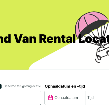
nd Van Rental Loca
Ophaaldatum en -tijd
Dezelfde terugbrenglocatie