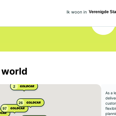
Ik woon in
 world
2
As a l
delive
26
custom
flexib
97
planni