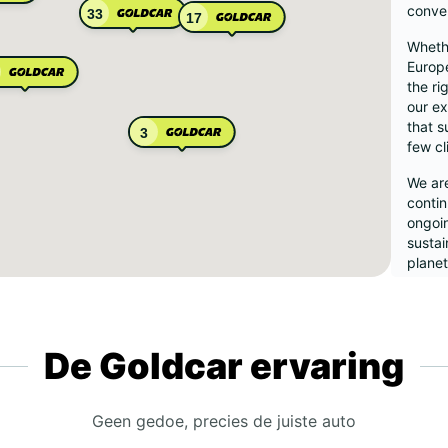
conve
33
17
Whethe
Europe
the ri
our ex
that s
3
few cl
We are
contin
ongoin
sustai
planet
Wes
De Goldcar ervaring
And
Fra
Ice
Geen gedoe, precies de juiste auto
Ital