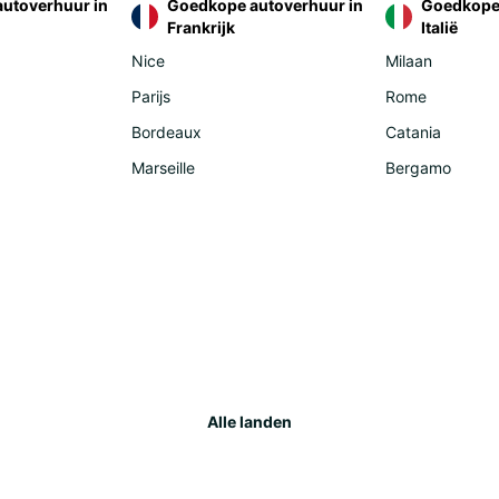
utoverhuur in
Goedkope autoverhuur in
Goedkope 
Frankrijk
Italië
Rom
Ser
Nice
Milaan
Slo
Parijs
Rome
Tur
Bordeaux
Catania
Afr
Marseille
Bergamo
Djib
Mor
Reu
Am
Ecu
Uru
Alle landen
Asi