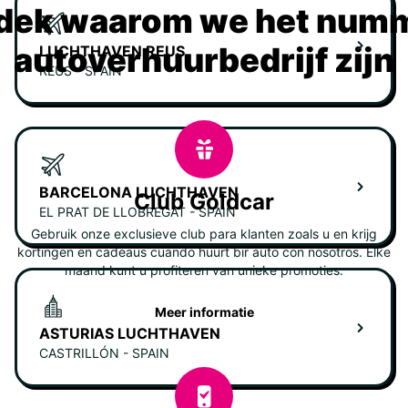
dek waarom we het numm
autoverhuurbedrijf zijn
LUCHTHAVEN REUS
REUS - SPAIN
BARCELONA LUCHTHAVEN
Club Goldcar
EL PRAT DE LLOBREGAT - SPAIN
Gebruik onze exclusieve club para klanten zoals u en krijg
kortingen en cadeaus cuando huurt bir auto con nosotros. Elke
maand kunt u profiteren van unieke promoties.
Meer informatie
ASTURIAS LUCHTHAVEN
CASTRILLÓN - SPAIN