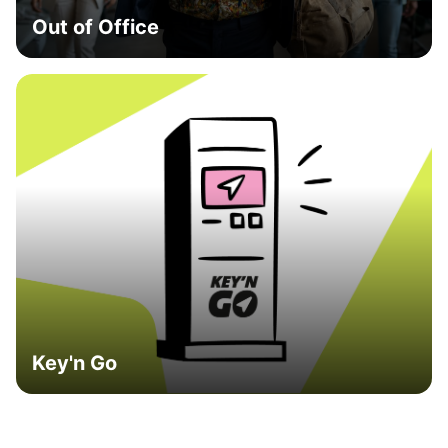
Out of Office
Key'n Go