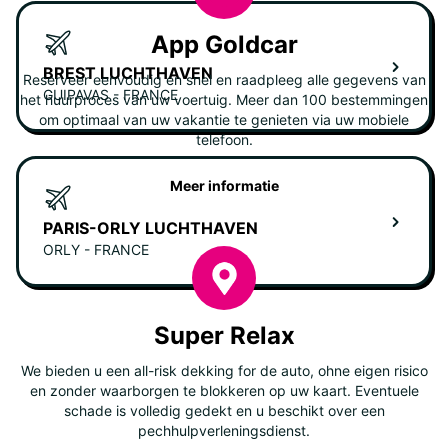
App Goldcar
BREST LUCHTHAVEN
Reserveer eenvoudig en snel en raadpleeg alle gegevens van
GUIPAVAS - FRANCE
het huurproces van uw voertuig. Meer dan 100 bestemmingen
om optimaal van uw vakantie te genieten via uw mobiele
telefoon.
Meer informatie
PARIS-ORLY LUCHTHAVEN
ORLY - FRANCE
Super Relax
We bieden u een all-risk dekking for de auto, ohne eigen risico
en zonder waarborgen te blokkeren op uw kaart. Eventuele
schade is volledig gedekt en u beschikt over een
pechhulpverleningsdienst.