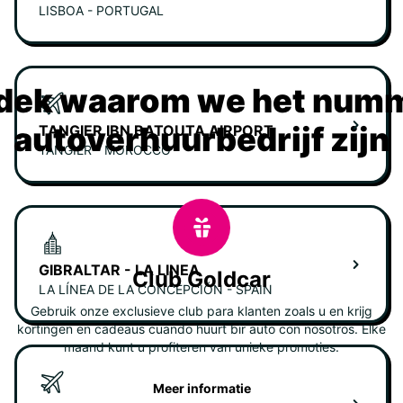
LISBOA - PORTUGAL
dek waarom we het numm
autoverhuurbedrijf zijn
TANGIER IBN BATOUTA AIRPORT
TANGIER - MOROCCO
GIBRALTAR - LA LINEA
Club Goldcar
LA LÍNEA DE LA CONCEPCIÓN - SPAIN
Gebruik onze exclusieve club para klanten zoals u en krijg
kortingen en cadeaus cuando huurt bir auto con nosotros. Elke
maand kunt u profiteren van unieke promoties.
Meer informatie