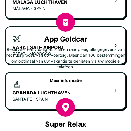
MALAGA LUCHTHAVEN
MÁLAGA - SPAIN
App Goldcar
RABAT SALE AIRPORT
Reserveer eenvoudig en snel en raadpleeg alle gegevens van
RABAT - MOROCCO
het huurproces van uw voertuig. Meer dan 100 bestemmingen
om optimaal van uw vakantie te genieten via uw mobiele
telefoon.
Meer informatie
GRANADA LUCHTHAVEN
SANTA FE - SPAIN
Super Relax