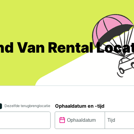
nd Van Rental Loca
Ophaaldatum en -tijd
Dezelfde terugbrenglocatie