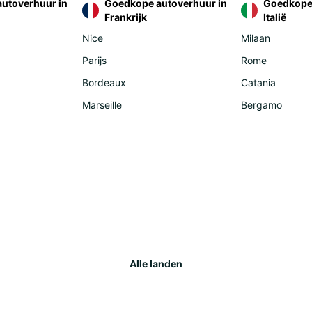
utoverhuur in
Goedkope autoverhuur in
Goedkope 
Frankrijk
Italië
Rom
Ser
Nice
Milaan
Slo
Parijs
Rome
Tur
Bordeaux
Catania
Afr
Marseille
Bergamo
Djib
Mor
Reu
Am
Ecu
Uru
Alle landen
Asi