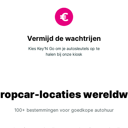
Mal
Por
Spa
Cen
Vermijd de wachtrijen
Bos
Kies Key'N Go om je autosleutels op te
halen bij onze kiosk
Bul
Cro
Cyp
Geo
Gre
ropcar-locaties wereldw
Kos
Lit
100+ bestemmingen voor goedkope autohuur
Mac
Mol
Pol