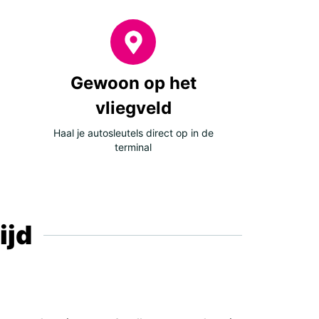
ta
tugal
in
tral and Eastern Europe
Gewoon op het
vliegveld
nia And Herzegovina
Haal je autosleutels direct op in de
garia
terminal
atia
rus
rgia
ece
ijd
ovo
huania
edonia
dova
and