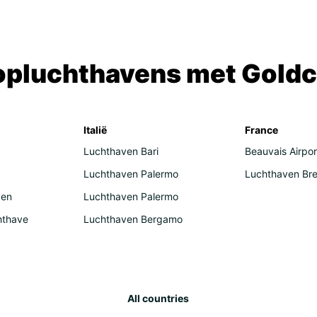
Aust
Ind
Car
opluchthavens met Goldc
Dom
Mar
Mid
Italië
France
Luchthaven Bari
Beauvais Airpor
Jor
Luchthaven Palermo
Luchthaven Bre
Om
ven
Luchthaven Palermo
Qat
hthave
Luchthaven Bergamo
Uni
All countries