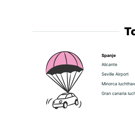
T
Spanje
Alicante
Seville Airport
Minorca luchtha
Gran canaria luc