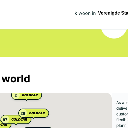
Ik woon in
 world
2
As a l
delive
26
custom
flexib
97
planni