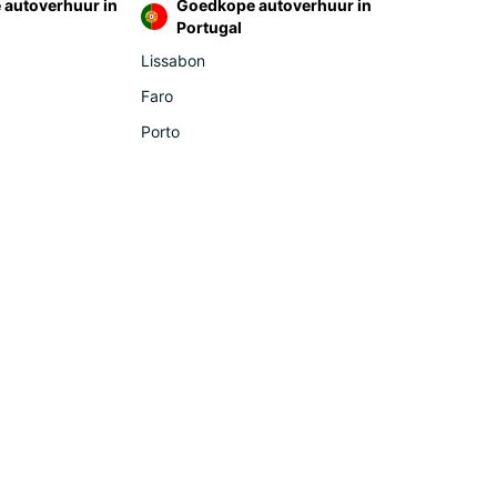
autoverhuur in
Goedkope autoverhuur in
ania
Portugal
bia
Lissabon
venia
Faro
key
Porto
ica
outi
occo
nion Island (La Réunion)
erica
ador
guay
a - Pacific