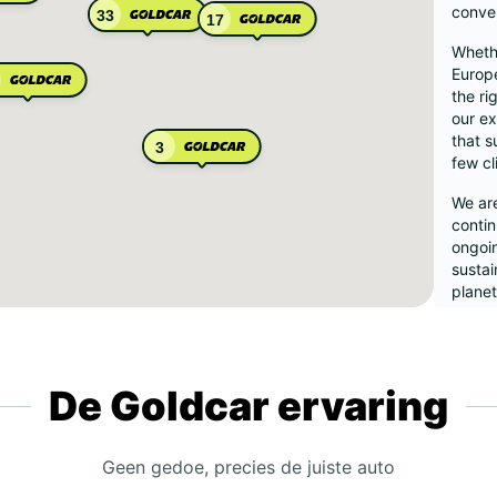
conve
33
17
Whethe
Europe
the ri
our ex
that s
3
few cl
We are
contin
ongoin
sustai
planet
Wes
De Goldcar ervaring
And
Fra
Ice
Geen gedoe, precies de juiste auto
Ital