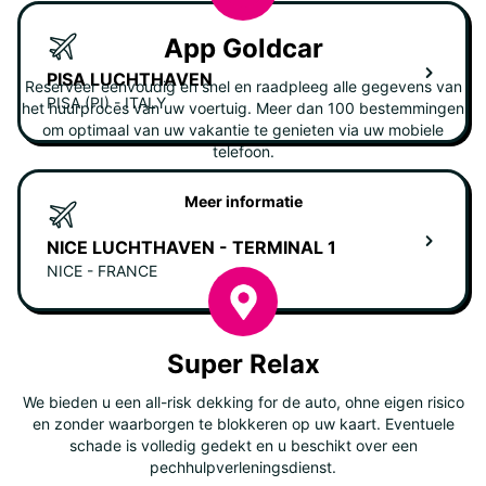
App Goldcar
PISA LUCHTHAVEN
Reserveer eenvoudig en snel en raadpleeg alle gegevens van
PISA (PI) - ITALY
het huurproces van uw voertuig. Meer dan 100 bestemmingen
om optimaal van uw vakantie te genieten via uw mobiele
telefoon.
Meer informatie
NICE LUCHTHAVEN - TERMINAL 1
NICE - FRANCE
Super Relax
We bieden u een all-risk dekking for de auto, ohne eigen risico
en zonder waarborgen te blokkeren op uw kaart. Eventuele
schade is volledig gedekt en u beschikt over een
pechhulpverleningsdienst.