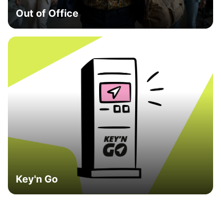
Out of Office
Key'n Go