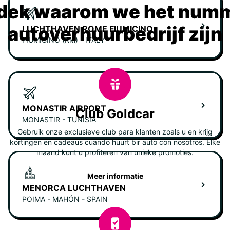
dek waarom we het numm
autoverhuurbedrijf zijn
LUCHTHAVEN ROME FIUMICINO
FIUMICINO (RM) - ITALY
MONASTIR AIRPORT
Club Goldcar
MONASTIR - TUNISIA
Gebruik onze exclusieve club para klanten zoals u en krijg
kortingen en cadeaus cuando huurt bir auto con nosotros. Elke
maand kunt u profiteren van unieke promoties.
Meer informatie
MENORCA LUCHTHAVEN
POIMA - MAHÓN - SPAIN