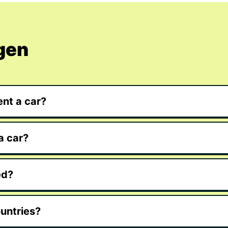
Spani
Zustan
Autob
altern
gen
weit v
Verpf
Wenn S
möcht
verwei
nt a car?
Flugh
Flugh
a car?
Flugh
Flugh
ed?
Flugh
ountries?
Flugh