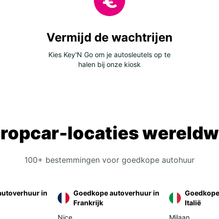
kurzer
Ihre U
Goldca
Vermijd de wachtrijen
profit
und f
Kies Key'N Go om je autosleutels op te
wann i
halen bij onze kiosk
ohne 
Wo 
abh
ropcar-locaties wereldw
Goldca
Flughä
Málaga
100+ bestemmingen voor goedkope autohuur
Außerd
Filial
Im Te
utoverhuur in
Goedkope autoverhuur in
Goedkope 
Mietw
Frankrijk
Italië
noch 
Nice
Milaan