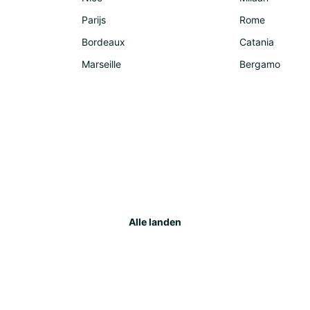
der L
zum Go
Parijs
Rome
Dort e
Bordeaux
Catania
Ihrem
Marseille
Bergamo
Die Rü
Sie d
Sie i
Sie, g
zu Ihr
Ent
de
Spanie
Alle landen
Lands
Städte
sind. 
Busse
und d
Von Ma