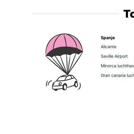
T
Spanje
Alicante
Seville Airport
Minorca luchtha
Gran canaria luc