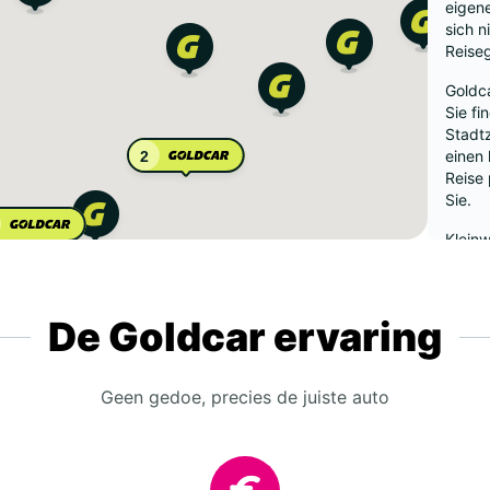
eigen
sich n
Reise
Goldca
Sie fi
Stadtz
einen
2
Reise
Sie.
Klein
Stadt
bieten
Fahrt
De Goldcar ervaring
Elektr
umwel
Eine f
Geen gedoe, precies de juiste auto
günsti
Buchun
sodas
Überra