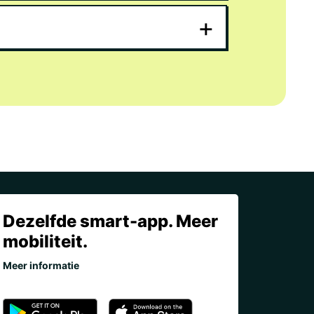
afen Jerez
+
fen Ibiza
afen Granada
afen Gran Canaria
afen Girona
tar – La Línea
afen Fuerteventura
fen Bilbao
afen Barcelona
Dezelfde smart-app. Meer
fen Asturien
mobiliteit.
fen Almería
Meer informatie
fen Alicante
fen Valencia