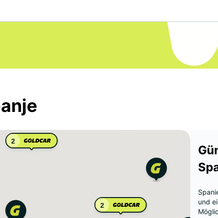
panje
2
Gün
Spa
Spanie
und ei
2
Mögli