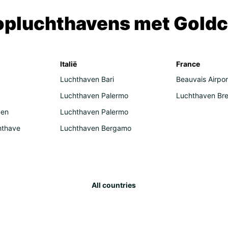
Kastil
opluchthavens met Goldc
Burgen
Haupts
und Gr
Archit
bieten
Italië
France
Wenn S
Luchthaven Bari
Beauvais Airpor
sich d
Luchthaven Palermo
Luchthaven Bre
Diese 
Wasser
ven
Luchthaven Palermo
Murcia
Oliven
hthave
Luchthaven Bergamo
die se
Wenn S
Rioja 
kommen
All countries
Ortsch
einer 
Kasti
Flexib