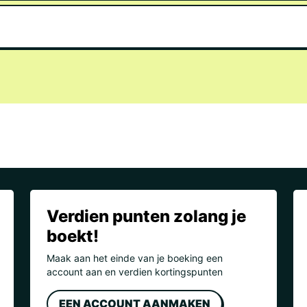
Flugh
Flugha
Flugh
Flugh
Flugh
Gibral
Flugh
Flugha
Flugh
Verdien punten zolang je
Flugha
boekt!
Flugha
Maak aan het einde van je boeking een
account aan en verdien kortingspunten
Flugha
EEN ACCOUNT AANMAKEN
Flugha