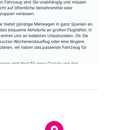
en Fahrzeug sind Sie unabhängig und müssen
icht auf öffentliche Verkehrsmittel oder
gruppen verlassen.
r bietet günstige Mietwagen in ganz Spanien an.
nden bequeme Abholorte an großen Flughäfen, in
entren und an beliebten Urlaubszielen. Ob Sie
 kurzen Wochenendausflug oder eine längere
 planen, wir haben das passende Fahrzeug für
wagen sind ideal für enge Gassen und den
verkehr. Größere Limousinen, SUVs und Vans
 zusätzlichen Platz für Familien oder längere
en. An ausgewählten Standorten stehen auch
o- und Hybridfahrzeuge für Fahrer bereit, die eine
tbewusstere Option suchen.
rühzeitige Online-Buchung bedeutet in der Regel
gere Preise und eine bessere Verfügbarkeit. Der
gsprozess ist übersichtlich und transparent,
s es bei der Schlüsselübergabe keine
schungen gibt. Nach der Landung ist es nur ein