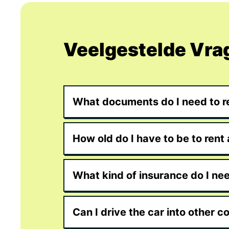
Veelgestelde Vra
What documents do I need to re
How old do I have to be to rent 
What kind of insurance do I ne
Can I drive the car into other c