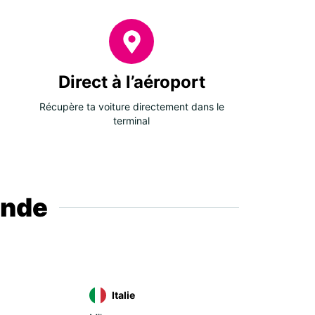
ande
ie
te
tugal
Direct à l’aéroport
agne
ope centrale et orientale
Récupère ta voiture directement dans le
terminal
nie-Herzégovine
garie
atie
onde
pre
rgie
ce
ovo
uanie
Italie
édoine