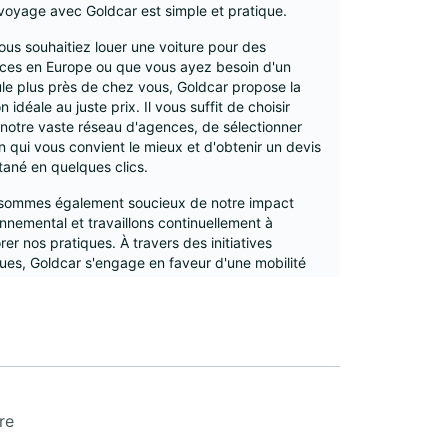
voyage avec Goldcar est simple et pratique.
us souhaitiez louer une voiture pour des
ces en Europe ou que vous ayez besoin d'un
le plus près de chez vous, Goldcar propose la
on idéale au juste prix. Il vous suffit de choisir
notre vaste réseau d'agences, de sélectionner
on qui vous convient le mieux et d'obtenir un devis
tané en quelques clics.
sommes également soucieux de notre impact
nnemental et travaillons continuellement à
rer nos pratiques. À travers des initiatives
ues, Goldcar s'engage en faveur d'une mobilité
urable, car ce qui est bon pour la planète est bon
out le monde sur la route.
ope occidentale
orre
re
nce