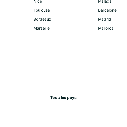
Nice
Malaga
Mol
Toulouse
Barcelone
Pol
Rou
Bordeaux
Madrid
Ser
Marseille
Mallorca
Slo
Tur
Afr
Djib
Mar
Île
Am
Tous les pays
Équ
Uru
Asi