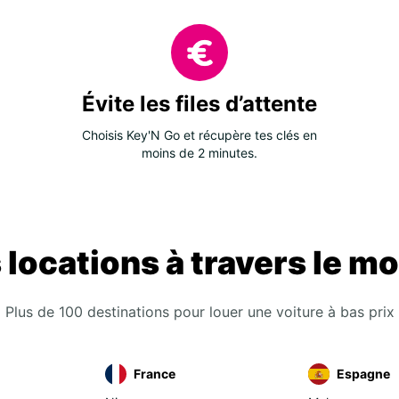
Isl
Ital
Mal
Por
Évite les files d’attente
Esp
Eur
Choisis Key'N Go et récupère tes clés en
moins de 2 minutes.
Bos
Bul
Cro
 locations à travers le m
Chy
Géo
Grè
Plus de 100 destinations pour louer une voiture à bas prix
Kos
Lit
France
Espagne
Mac