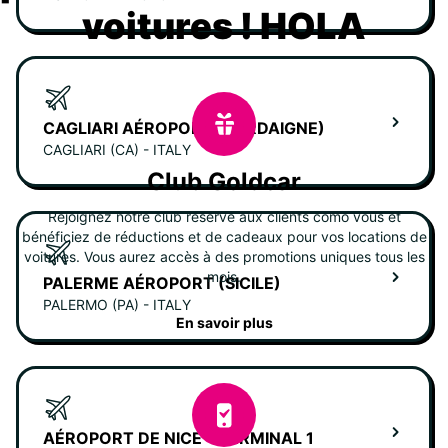
voitures ! HOLA
CAGLIARI AÉROPORT (SARDAIGNE)
CAGLIARI (CA) - ITALY
Club Goldcar
Rejoignez notre club réservé aux clients como vous et
bénéficiez de réductions et de cadeaux pour vos locations de
voitures. Vous aurez accès à des promotions uniques tous les
mois.
PALERME AÉROPORT (SICILE)
PALERMO (PA) - ITALY
En savoir plus
AÉROPORT DE NICE - TERMINAL 1