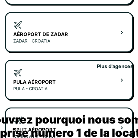
AÉROPORT DE ZADAR
ZADAR - CROATIA
Plus d'agences
PULA AÉROPORT
PULA - CROATIA
uvrez pourquoi nous s
eprise número 1 de la loca
SPLIT AÉROPORT
DUBROVNIK - CROATIA