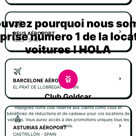
uvrez pourquoi nous s
eprise número 1 de la loca
REUS AÉROPORT
REUS - SPAIN
voitures ! HOLA
BARCELONE AÉROPORT
EL PRAT DE LLOBREGAT - SPAIN
Club Goldcar
Rejoignez notre club réservé aux clients como vous et
bénéficiez de réductions et de cadeaux pour vos locations de
voitures. Vous aurez accès à des promotions uniques tous les
mois.
ASTURIAS AÉROPORT
CASTRILLÓN - SPAIN