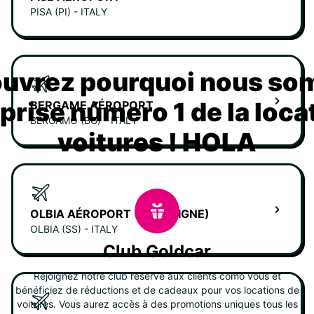
PISA (PI) - ITALY
uvrez pourquoi nous s
eprise número 1 de la loca
BERGAME AÉROPORT
BERGAMO (BG) - ITALY
voitures ! HOLA
OLBIA AÉROPORT (SARDAIGNE)
OLBIA (SS) - ITALY
Club Goldcar
Rejoignez notre club réservé aux clients como vous et
bénéficiez de réductions et de cadeaux pour vos locations de
voitures. Vous aurez accès à des promotions uniques tous les