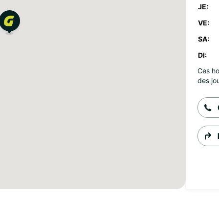
JE:
VE:
SA:
DI:
Ces ho
des jou