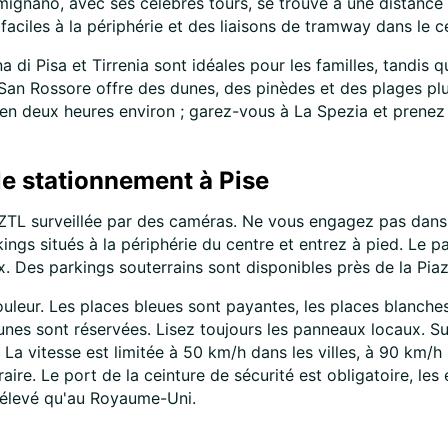
gnano, avec ses célèbres tours, se trouve à une distance s
faciles à la périphérie et des liaisons de tramway dans le c
di Pisa et Tirrenia sont idéales pour les familles, tandis q
San Rossore offre des dunes, des pinèdes et des plages plus
en deux heures environ ; garez-vous à La Spezia et prenez l
le stationnement à Pise
ZTL surveillée par des caméras. Ne vous engagez pas dans c
ngs situés à la périphérie du centre et entrez à pied. Le pa
. Des parkings souterrains sont disponibles près de la Piaz
ouleur. Les places bleues sont payantes, les places blanch
aunes sont réservées. Lisez toujours les panneaux locaux. Sur
La vitesse est limitée à 50 km/h dans les villes, à 90 km/h 
aire. Le port de la ceinture de sécurité est obligatoire, le
 élevé qu'au Royaume-Uni.