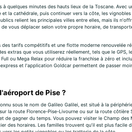
tes à quelques minutes des hauts lieux de la Toscane. Avec u
 et la cathédrale, puis continuer vers la côte, les vignobles
ublics relient les principales villes entre elles, mais ils n'
 de vous déplacer selon votre propre horaire, de transport
des tarifs compétitifs et une flotte moderne renouvelée r
r des extras que vous utiliserez réellement, tels que le GPS,
ull ou Mega Relax pour réduire la franchise à zéro et inclu
 express et l'application Goldcar permettent de passer moin
l'aéroport de Pise ?
nu sous le nom de Galileo Galilei, est situé à la périphérie d
sur la route Florence-Pise-Livourne ou sur la route côtière
met de gagner du temps. Vous pouvez visiter le Champ des 
des horaires. Les familles trouvent qu'il est plus facile d
vers les petits vignobles ou les trattorie de la côte.