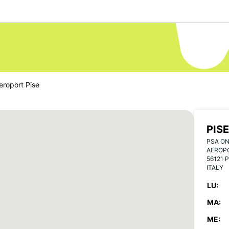
eroport Pise
PIS
PSA ON
AEROPO
56121 P
ITALY
LU:
MA:
ME: