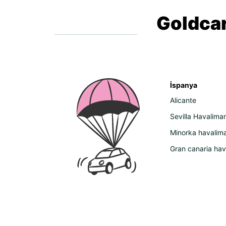
Goldcar
İspanya
Alicante
Sevilla Havaliman
Minorka havalima
Gran canaria hav