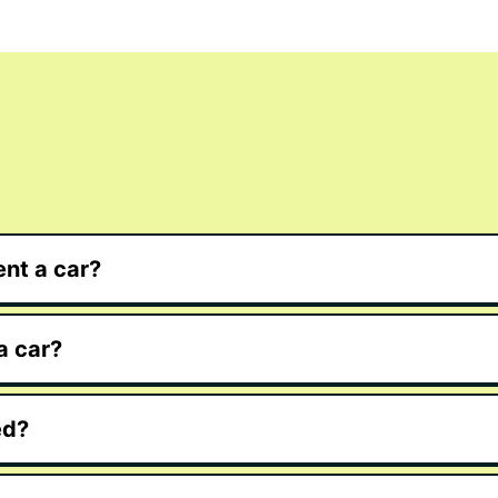
nt a car?
a car?
ed?