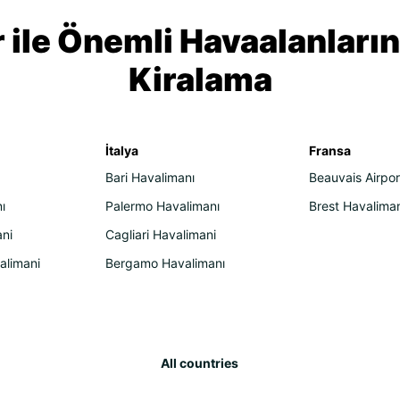
 ile Önemli Havaalanları
Kiralama
İtalya
Fransa
Bari Havalimanı
Beauvais Airpor
ı
Palermo Havalimanı
Brest Havalima
ni
Cagliari Havalimani
alimani
Bergamo Havalimanı
All countries