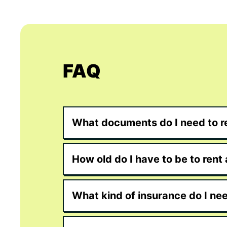
FAQ
What documents do I need to re
How old do I have to be to rent 
What kind of insurance do I ne