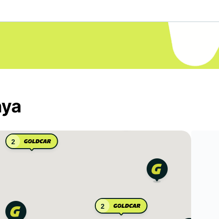
nya
2
2