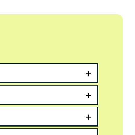
+
+
+