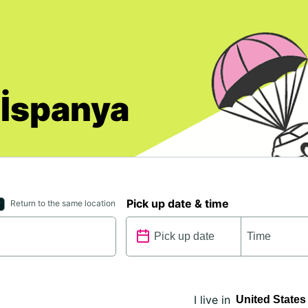
 İspanya
Pick up date & time
Return to the same location
I live in