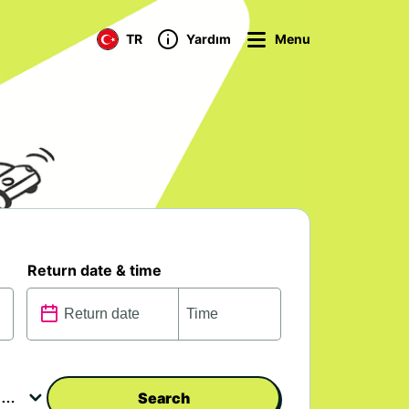
TR
Yardım
Menu
Return date & time
Search