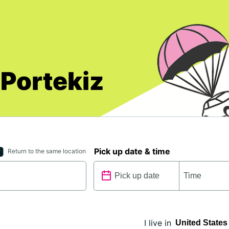
 Portekiz
Pick up date & time
Return to the same location
I live in