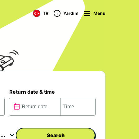
TR
Yardım
Menu
Return date & time
Search