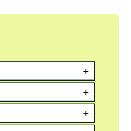
+
+
+