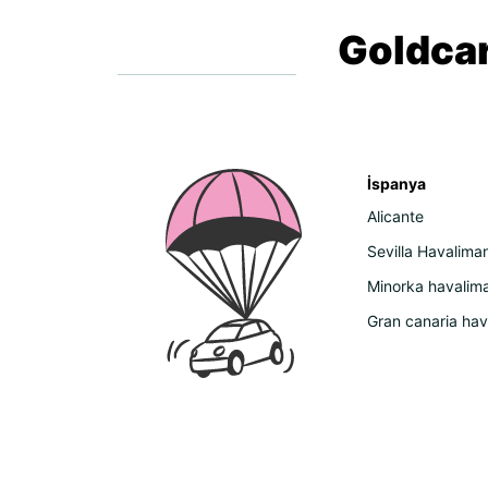
Goldcar
İspanya
Alicante
Sevilla Havaliman
Minorka havalima
Gran canaria hav