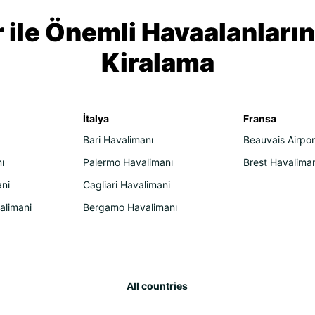
 ile Önemli Havaalanları
Kiralama
İtalya
Fransa
Bari Havalimanı
Beauvais Airpor
ı
Palermo Havalimanı
Brest Havalima
ni
Cagliari Havalimani
alimani
Bergamo Havalimanı
All countries