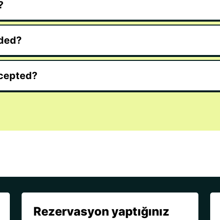
?
uded?
cepted?
Rezervasyon yaptığınız