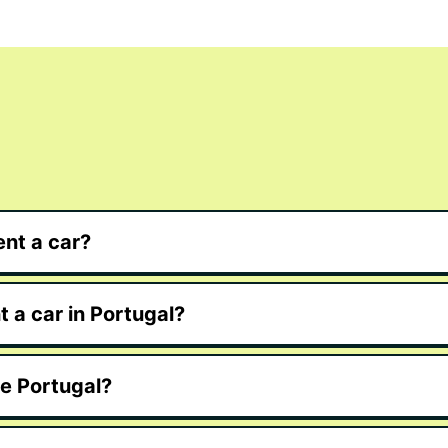
nt a car?
 a car in Portugal?
de Portugal?