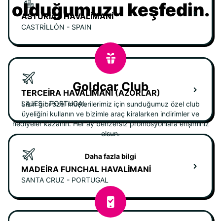
olduğumuzu keşfedin.
ASTURIAS HAVALIMANI
CASTRILLÓN - SPAIN
Goldcar Club
TERCEIRA HAVALIMANI (AZORLAR)
LAJES - PORTUGAL
Sizin gibi özel müşterilerimiz için sunduğumuz özel club
üyeliğini kullanın ve bizimle araç kiralarken indirimler ve
hediyeler kazanın. Her ay benzersiz promosyonlara erişiminiz
olsun.
Daha fazla bilgi
MADEIRA FUNCHAL HAVALIMANI
SANTA CRUZ - PORTUGAL