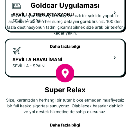
Goldcar Uygulaması
SEVILLA TREN ISTASYONU
Rezervasyonunuzu çok kolay ve hızlı bir şekilde yapabilir,
SEVILLA - SPAIN
aracınızı kiralarken her süreç detayını görebilirsiniz. 100'den
fazla destinasyonun tadını çıkarmabilmek size artık bir telefon
kadar yakın.
Daha fazla bilgi
SEVILLA HAVALIMANI
SEVILLA - SPAIN
Super Relax
Size, kartınızdan herhangi bir tutar bloke etmeden muafiyetsiz
bir full kasko sigortası sunuyoruz. Olabilecek hasarlar dahildir
ve yol destek hizmetine de sahip olursunuz.
Daha fazla bilgi