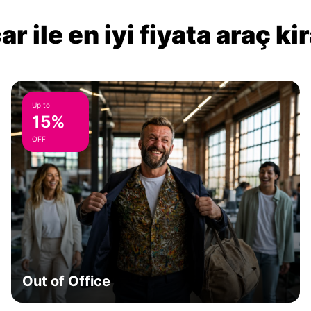
r ile en iyi fiyata araç k
Up to
15%
OFF
Out of Office