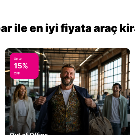
r ile en iyi fiyata araç k
Up to
15%
OFF