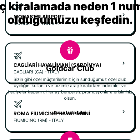
ç kiralamada neden 1 nu
olduğumuzu keşfedin.
MONASTIR AIRPORT
MONASTIR - TUNISIA
CAGLIARI HAVALIMANI (SARDINYA)
Goldcar Club
CAGLIARI (CA) - ITALY
Sizin gibi özel müşterilerimiz için sunduğumuz özel club
üyeliğini kullanın ve bizimle araç kiralarken indirimler ve
hediyeler kazanın. Her ay benzersiz promosyonlara erişiminiz
olsun.
Daha fazla bilgi
ROMA FIUMICINO HAVALIMANI
FIUMICINO (RM) - ITALY