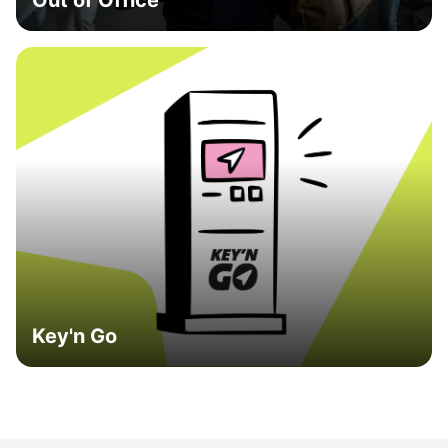
Out of Office
Key'n Go