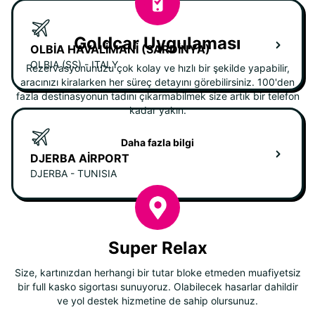
Goldcar Uygulaması
OLBIA HAVALIMANI (SARDINYA)
OLBIA (SS) - ITALY
Rezervasyonunuzu çok kolay ve hızlı bir şekilde yapabilir,
aracınızı kiralarken her süreç detayını görebilirsiniz. 100'den
fazla destinasyonun tadını çıkarmabilmek size artık bir telefon
kadar yakın.
Daha fazla bilgi
DJERBA AIRPORT
DJERBA - TUNISIA
Super Relax
Size, kartınızdan herhangi bir tutar bloke etmeden muafiyetsiz
bir full kasko sigortası sunuyoruz. Olabilecek hasarlar dahildir
ve yol destek hizmetine de sahip olursunuz.