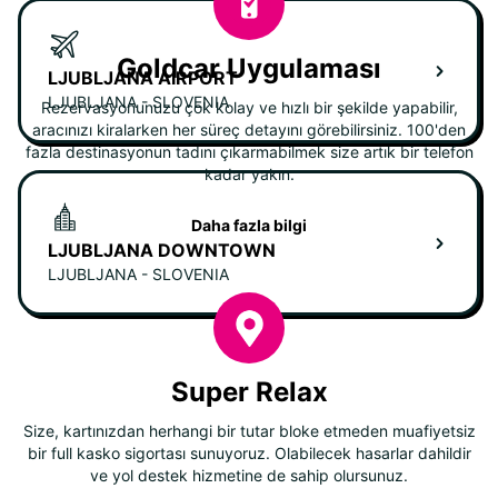
Goldcar Uygulaması
LJUBLJANA AIRPORT
LJUBLJANA - SLOVENIA
Rezervasyonunuzu çok kolay ve hızlı bir şekilde yapabilir,
aracınızı kiralarken her süreç detayını görebilirsiniz. 100'den
fazla destinasyonun tadını çıkarmabilmek size artık bir telefon
kadar yakın.
Daha fazla bilgi
LJUBLJANA DOWNTOWN
LJUBLJANA - SLOVENIA
Super Relax
Size, kartınızdan herhangi bir tutar bloke etmeden muafiyetsiz
bir full kasko sigortası sunuyoruz. Olabilecek hasarlar dahildir
ve yol destek hizmetine de sahip olursunuz.