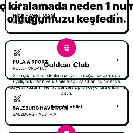
ç kiralamada neden 1 nu
olduğumuzu keşfedin.
NICE HAVALIMANI
NICE - FRANCE
PULA AIRPORT
Goldcar Club
PULA - CROATIA
Sizin gibi özel müşterilerimiz için sunduğumuz özel club
üyeliğini kullanın ve bizimle araç kiralarken indirimler ve
hediyeler kazanın. Her ay benzersiz promosyonlara erişiminiz
olsun.
Daha fazla bilgi
SALZBURG HAVILIMANI
SALZBURG - AUSTRIA