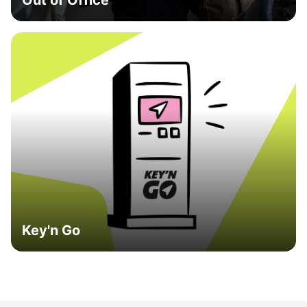
Out of Office
Key'n Go