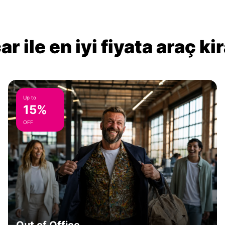
r ile en iyi fiyata araç k
Up to
15%
OFF