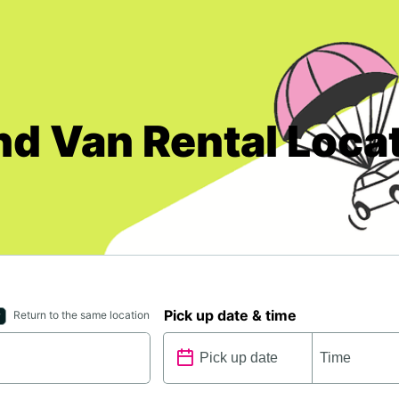
nd Van Rental Loca
Pick up date & time
Return to the same location