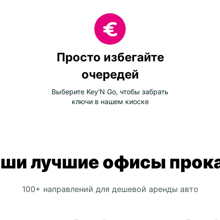
Mal
Por
Spa
Cen
Просто избегайте
очередей
Bos
Выберите Key'N Go, чтобы забрать
Bul
ключи в нашем киоске
Cro
Cyp
Geo
Gre
ши лучшие офисы прок
Kos
Lit
100+ направлений для дешевой аренды авто
Mac
Mol
Pol