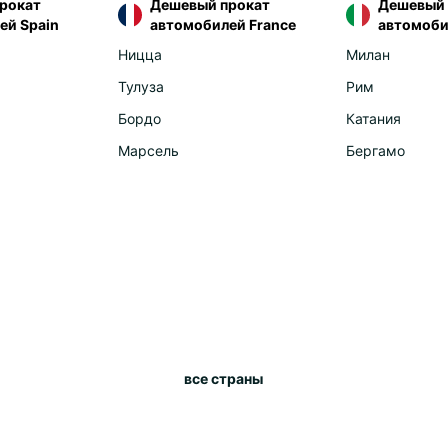
рокат
Дешевый прокат
Дешевый 
ей Spain
автомобилей France
автомобил
Rom
Ser
Ницца
Милан
Slo
Тулуза
Рим
Tur
Бордо
Катания
Afr
Марсель
Бергамо
Djib
Mor
Reu
Am
Ecu
Uru
все страны
Asi