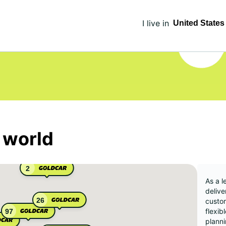
I live in
 world
2
As a l
delive
26
custom
flexib
97
planni