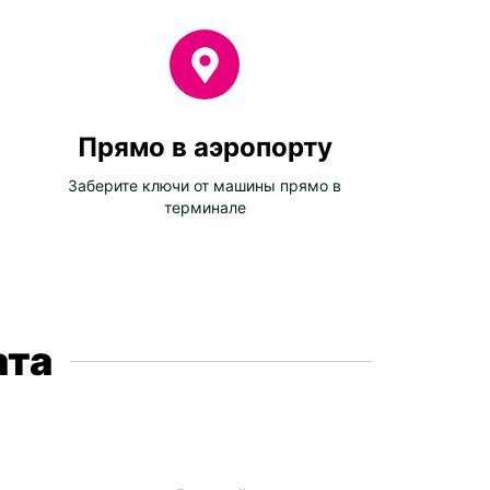
ta
tugal
in
tral and Eastern Europe
Прямо в аэропорту
nia And Herzegovina
Заберите ключи от машины прямо в
терминале
garia
atia
rus
rgia
ece
ата
ovo
huania
edonia
dova
and