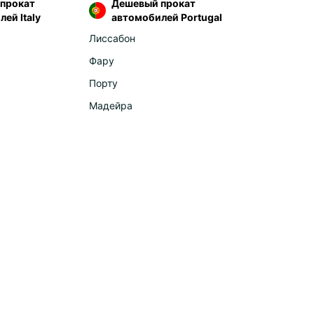
прокат
Дешевый прокат
ей Italy
ania
автомобилей Portugal
bia
Лиссабон
venia
Фару
key
Порту
ica
Мадейра
outi
occo
nion Island (La Réunion)
erica
ador
guay
a - Pacific