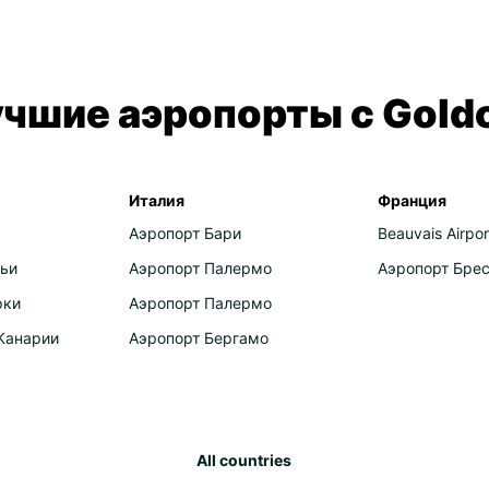
Aust
Ind
Car
чшие аэропорты с Gold
Dom
Mar
Mid
Италия
Франция
Аэропорт Бари
Beauvais Airpor
Jor
ьи
Аэропорт Палермо
Аэропорт Бре
Om
рки
Аэропорт Палермо
Qat
Канарии
Аэропорт Бергамо
Uni
All countries