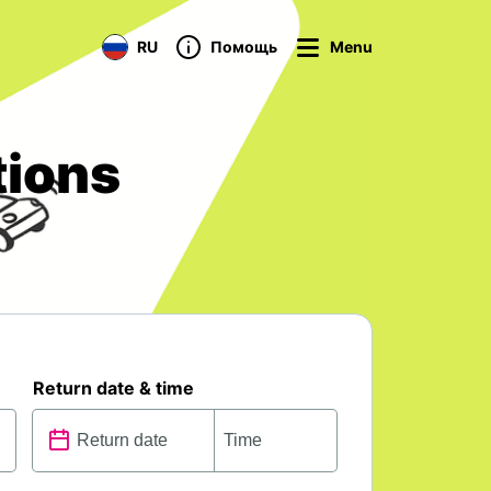
RU
Помощь
Menu
tions
Return date & time