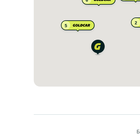
6
2
5
Б
8