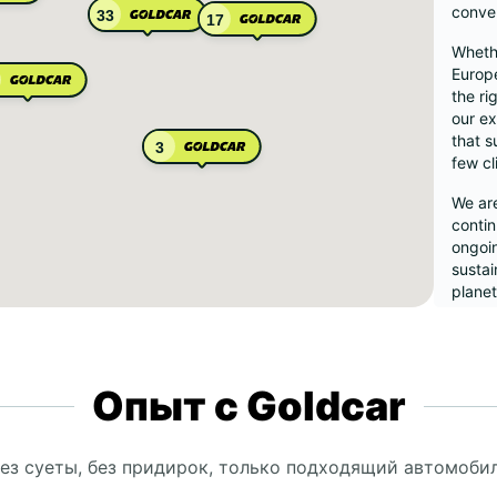
conve
33
17
Whethe
Europe
the ri
our ex
that s
3
few cl
We are
contin
ongoin
sustai
planet
Wes
Опыт с Goldcar
And
Fra
Ice
ез суеты, без придирок, только подходящий автомоби
Ital