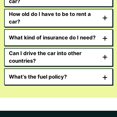
car?
How old do I have to be to rent a
+
car?
+
What kind of insurance do I need?
Can I drive the car into other
+
countries?
+
What’s the fuel policy?