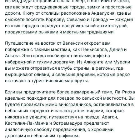
Из Мадрида отправляйтесь на север, в Кастилию-и-Леон,
где вас ждут средневековые города, замки и просторные
дороги. К югу от столицы расположена Андалусия, где вы
сможете посетить Кордову, Севилью и Гранаду — каждый
из этих городов порадует вас уникальной архитектурой,
продуктовыми рынками и местными традициями.
Путешествие на восток от Валенсии откроет вам
побережье с такими местами, как Пеньискола, Дения и
Альтеа. Эти города изобилуют пляжами, кафе на
набережной и тихими дорогами. Из Аликанте или Мурсии
вы можете отправиться вглубь страны, в регионы, где
выращивают оливки, и сельские деревни, которые редко
включают в туристические маршруты.
Если вы предпочитаете более размеренный темп, Ла-Риоха
идеально подходит для поездок по сельской местности. Вы
будете проезжать мимо виноградников, останавливаться в
небольших городках и наслаждаться видами, которые
никогда не увидите, путешествуя на поезде. Арагон,
Кастилия-Ла-Манча и Эстремадура предлагают
аналогичную свободу передвижения, с хорошими
дорогами и небольшим трафиком.