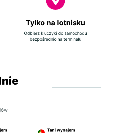
rze kluczyków. Po wylądowaniu wystarczy krótki
r do stanowiska obsługi. Nasz personel sprawdzi
 dokumenty i pozwoli Ci ruszyć w drogę.
Tylko na lotnisku
ar sprawia, że wynajem samochodu jest prosty.
ujesz przejrzyste ceny, czyste i gotowe do
Odbierz kluczyki do samochodu
pojazdy oraz wsparcie, gdy tylko go
bezpośrednio na terminalu
ebujesz. To najlepszy sposób, aby rozpocząć
 podróż bez żadnych opóźnień.
ie odebrać samochód w
zpanii
lnie
r posiada stanowiska w najbardziej ruchliwych
ńskich lotniskach, w tym w Madrycie, Barcelonie,
e, Alicante, Sewilli i Palma de Mallorca. Opcje
u znajdziesz również w wielu oddziałach w
dów
ach miast oraz w nadmorskich ośrodkach.
rz terminalu znaki kierują do strefy wynajmu
hodów. Nie ma potrzeby korzystania z
ajem
Tani wynajem