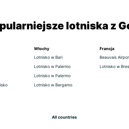
czekaj
otwart
gdzie
każde 
pularniejsze lotniska z G
targi 
Podró
wybrze
Włochy
Francja
Dénia 
brzegi
Lotnisko w Bari
Beauvais Airpor
Murcj
uprawy
Lotnisko w Palermo
Lotnisko w Bres
pojawi
Lotnisko w Palermo
Jeśli 
isko
Lotnisko w Bergamo
miejsc
winni
podzi
pociąg
oferu
drogam
All countries
Hiszpa