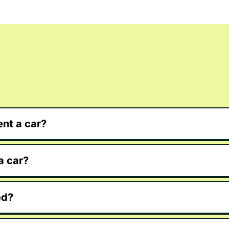
dobry
autost
bez o
obejm
gastr
Wynaj
gdzie
się na
Lotnis
nt a car?
Lotni
Lotni
a car?
Lotni
Lotni
ed?
Lotni
Lotni