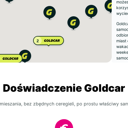
możes
korzys
wycie
Goldc
samoc
odbior
miast
2
wakacy
weeke
samoc
Samoc
porusz
Więks
Doświadczenie Goldcar
przest
wybra
elekt
bardzi
mieszania, bez zbędnych ceregieli, po prostu właściwy s
Wczes
ceny i
przejr