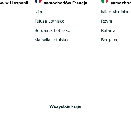
autob
w w Hiszpanii
samochodów Francja
samochod
lotni
Nice
Milan Mediolan
podej
Otrzym
Tuluza Lotnisko
Rzym
do sa
Bordeaux Lotnisko
Katania
Zwrot 
Marsylia Lotnisko
Bergamo
wskaz
wypoż
Zapark
Odk
sa
Hiszpa
histor
do kt
Wszystkie kraje
własn
lub og
chces
Z Madr