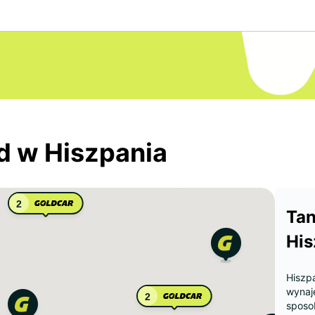
 w Hiszpania
2
Ta
His
Hiszpa
wynaj
2
sposo