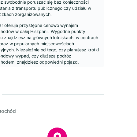
z swobodnie poruszać się bez konieczności
tania z transportu publicznego czy udziału w
czkach zorganizowanych.
ar oferuje przystępne cenowo wynajem
hodów w całej Hiszpanii. Wygodne punkty
u znajdziesz na głównych lotniskach, w centrach
 oraz w popularnych miejscowościach
jnych. Niezależnie od tego, czy planujesz krótki
ndowy wypad, czy dłuższą podróż
hodem, znajdziesz odpowiedni pojazd.
hody kompaktowe idealnie nadają się do
ania się po wąskich uliczkach i w miejskim ruchu.
ze sedany, SUV-y i vany zapewniają dodatkową
rzeń dla rodzin lub na dłuższe podróże. W
nych lokalizacjach dostępne są również pojazdy
ryczne i hybrydowe dla kierowców poszukujących
ej ekologicznej opcji.
amochód
na rezerwacja online zazwyczaj oznacza niższe
 większą dostępność. Proces rezerwacji jest
zysty i jasny, bez żadnych niespodzianek przy