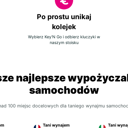
odbio
space
Twoje
Po prostu unikaj
Goldc
kolejek
Otrzym
jazdy 
Wybierz Key'N Go i odbierz kluczyki w
potrz
naszym stoisku
swoją
Gdz
His
ze najlepsze wypożycza
Goldca
samochodów
hiszpa
Maladz
odbior
nad 100 miejsc docelowych dla taniego wynajmu samocho
centr
Wewnąt
samoc
em
Tani wynajem
Tani wyn