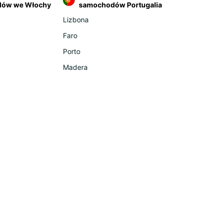
usów transferowych ani transportu poza teren
ów we Włochy
samochodów Portugalia
ska. Po wylądowaniu wystarczy odebrać bagaż,
Lizbona
ść do stanowiska Goldcar i okazać dokumenty.
asz kluczyki i będziesz mógł od razu udać się
Faro
mochodu.
Porto
samochodu jest równie prosty. Kieruj się znakami
Madera
ującymi miejsce zwrotu samochodów z
yczalni i wjedź na oznaczony obszar Goldcar.
uj, oddaj kluczyki i udaj się na swój lot.
ryj Hiszpanię
mochodem
nia to kraj o zróżnicowanych krajobrazach,
ycznych regionach i niezliczonych miasteczkach,
órych najłatwiej dotrzeć samochodem. Mając
y pojazd, możesz ominąć zatłoczone autobusy
raniczone trasy pociągów i zwiedzać tak, jak
z.
ytu udaj się na północ, do Kastylii i Leónu, gdzie