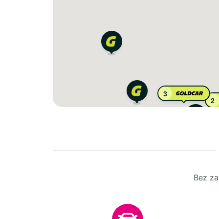
3
2
Bez za