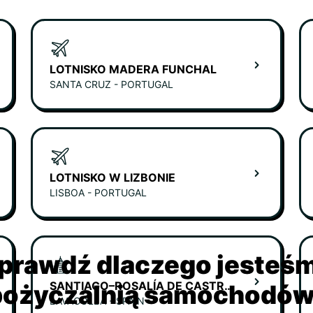
LOTNISKO MADERA FUNCHAL
SANTA CRUZ - PORTUGAL
LOTNISKO W LIZBONIE
LISBOA - PORTUGAL
prawdź dlaczego jesteś
SANTIAGO–ROSALÍA DE CASTRO AIRPORT
ożyczalnią samochodów 
LAVACOLLA - SPAIN