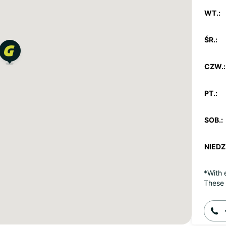
WT.:
ŚR.:
CZW.:
PT.:
SOB.:
NIEDZ.
*With 
These 