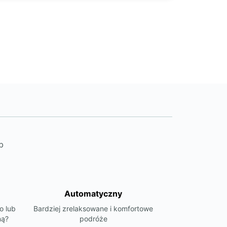
Plan podróży
b
Automatyczny
o lub
Bardziej zrelaksowane i komfortowe
ną?
podróże