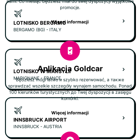
nami. Co miesiąc będziesz miał do swej dyspozycji wyjątkowe
promocje.
Więcej informacji
LOTNISKO BERGAMO
BERGAMO (BG) - ITALY
Aplikacja Goldcar
LOTNISKO W MARSYLII
MARIGNANE - FRANCE
Będziesz mógł łatwo и szybko rezerwować, а также
sprawdzać wszelkie szczegóły wynajem samochodu. Ponad
100 kierunków turystycznych до Twej dyspozycji в zasięgu
komórki.
Więcej informacji
INNSBRUCK AIRPORT
INNSBRUCK - AUSTRIA