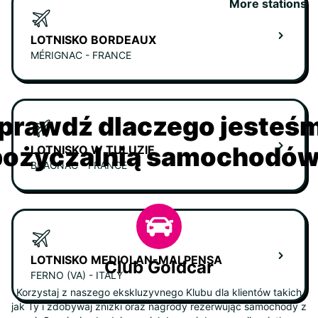
More stations
LOTNISKO BORDEAUX
MÉRIGNAC - FRANCE
prawdź dlaczego jesteś
ożyczalnią samochodów 
LOTNISKO W TULUZIE
BLAGNAC - FRANCE
LOTNISKO MEDIOLAN-MALPENSA
Club Goldcar
FERNO (VA) - ITALY
Korzystaj z naszego ekskluzyvnego Klubu dla klientów takich
jak Ty i zdobywaj zniżki oraz nagrody rezerwując samochody z