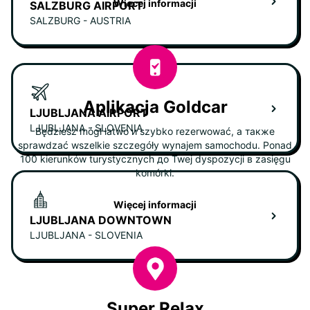
Więcej informacji
SALZBURG AIRPORT
SALZBURG - AUSTRIA
Aplikacja Goldcar
LJUBLJANA AIRPORT
LJUBLJANA - SLOVENIA
Będziesz mógł łatwo и szybko rezerwować, а также
sprawdzać wszelkie szczegóły wynajem samochodu. Ponad
100 kierunków turystycznych до Twej dyspozycji в zasięgu
komórki.
Więcej informacji
LJUBLJANA DOWNTOWN
LJUBLJANA - SLOVENIA
Super Relax