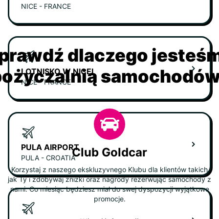
NICE - FRANCE
prawdź dlaczego jesteś
ożyczalnią samochodów 
LOTNISKO W NICEI
NICE - FRANCE
PULA AIRPORT
Club Goldcar
PULA - CROATIA
Korzystaj z naszego ekskluzyvnego Klubu dla klientów takich
jak Ty i zdobywaj zniżki oraz nagrody rezerwując samochody z
nami. Co miesiąc będziesz miał do swej dyspozycji wyjątkowe
promocje.