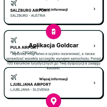
Więcej informacji
SALZBURG AIRPORT
SALZBURG - AUSTRIA
Aplikacja Goldcar
PULA AIRPORT
PULA - CROATIA
Będziesz mógł łatwo и szybko rezerwować, а также
sprawdzać wszelkie szczegóły wynajem samochodu. Ponad
100 kierunków turystycznych до Twej dyspozycji в zasięgu
komórki.
Więcej informacji
LJUBLJANA AIRPORT
LJUBLJANA - SLOVENIA