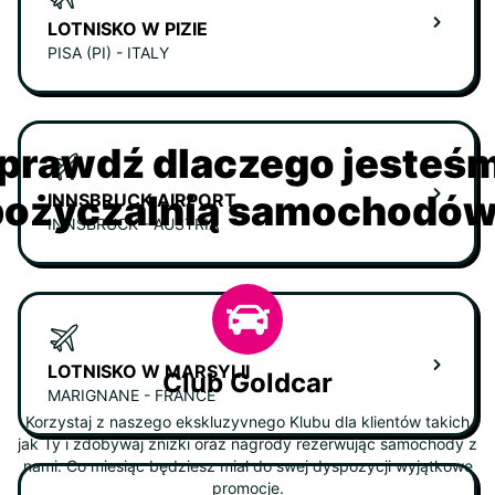
LOTNISKO W PIZIE
PISA (PI) - ITALY
prawdź dlaczego jesteś
ożyczalnią samochodów 
INNSBRUCK AIRPORT
INNSBRUCK - AUSTRIA
LOTNISKO W MARSYLII
Club Goldcar
MARIGNANE - FRANCE
Korzystaj z naszego ekskluzyvnego Klubu dla klientów takich
jak Ty i zdobywaj zniżki oraz nagrody rezerwując samochody z
nami. Co miesiąc będziesz miał do swej dyspozycji wyjątkowe
promocje.