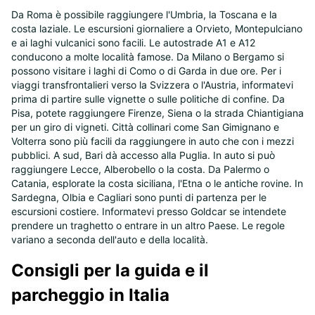
Da Roma è possibile raggiungere l'Umbria, la Toscana e la
costa laziale. Le escursioni giornaliere a Orvieto, Montepulciano
e ai laghi vulcanici sono facili. Le autostrade A1 e A12
conducono a molte località famose. Da Milano o Bergamo si
possono visitare i laghi di Como o di Garda in due ore. Per i
viaggi transfrontalieri verso la Svizzera o l'Austria, informatevi
prima di partire sulle vignette o sulle politiche di confine. Da
Pisa, potete raggiungere Firenze, Siena o la strada Chiantigiana
per un giro di vigneti. Città collinari come San Gimignano e
Volterra sono più facili da raggiungere in auto che con i mezzi
pubblici. A sud, Bari dà accesso alla Puglia. In auto si può
raggiungere Lecce, Alberobello o la costa. Da Palermo o
Catania, esplorate la costa siciliana, l'Etna o le antiche rovine. In
Sardegna, Olbia e Cagliari sono punti di partenza per le
escursioni costiere. Informatevi presso Goldcar se intendete
prendere un traghetto o entrare in un altro Paese. Le regole
variano a seconda dell'auto e della località.
Consigli per la guida e il
parcheggio in Italia