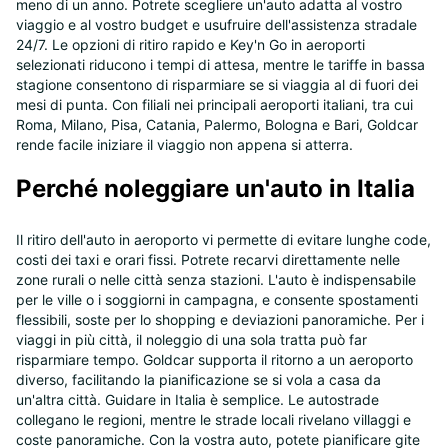
meno di un anno. Potrete scegliere un'auto adatta al vostro
viaggio e al vostro budget e usufruire dell'assistenza stradale
24/7. Le opzioni di ritiro rapido e Key'n Go in aeroporti
selezionati riducono i tempi di attesa, mentre le tariffe in bassa
stagione consentono di risparmiare se si viaggia al di fuori dei
mesi di punta. Con filiali nei principali aeroporti italiani, tra cui
Roma, Milano, Pisa, Catania, Palermo, Bologna e Bari, Goldcar
rende facile iniziare il viaggio non appena si atterra.
Perché noleggiare un'auto in Italia
Il ritiro dell'auto in aeroporto vi permette di evitare lunghe code,
costi dei taxi e orari fissi. Potrete recarvi direttamente nelle
zone rurali o nelle città senza stazioni. L'auto è indispensabile
per le ville o i soggiorni in campagna, e consente spostamenti
flessibili, soste per lo shopping e deviazioni panoramiche. Per i
viaggi in più città, il noleggio di una sola tratta può far
risparmiare tempo. Goldcar supporta il ritorno a un aeroporto
diverso, facilitando la pianificazione se si vola a casa da
un'altra città. Guidare in Italia è semplice. Le autostrade
collegano le regioni, mentre le strade locali rivelano villaggi e
coste panoramiche. Con la vostra auto, potete pianificare gite