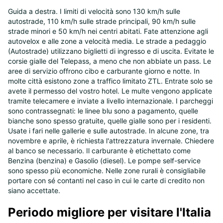
Guida a destra. I limiti di velocità sono 130 km/h sulle
autostrade, 110 km/h sulle strade principali, 90 km/h sulle
strade minori e 50 km/h nei centri abitati. Fate attenzione agli
autovelox e alle zone a velocità media. Le strade a pedaggio
(Autostrade) utilizzano biglietti di ingresso e di uscita. Evitate le
corsie gialle del Telepass, a meno che non abbiate un pass. Le
aree di servizio offrono cibo e carburante giorno e notte. In
molte città esistono zone a traffico limitato ZTL. Entrate solo se
avete il permesso del vostro hotel. Le multe vengono applicate
tramite telecamere e inviate a livello internazionale. I parcheggi
sono contrassegnati: le linee blu sono a pagamento, quelle
bianche sono spesso gratuite, quelle gialle sono per i residenti.
Usate i fari nelle gallerie e sulle autostrade. In alcune zone, tra
novembre e aprile, è richiesta l'attrezzatura invernale. Chiedere
al banco se necessario. Il carburante è etichettato come
Benzina (benzina) e Gasolio (diesel). Le pompe self-service
sono spesso più economiche. Nelle zone rurali è consigliabile
portare con sé contanti nel caso in cui le carte di credito non
siano accettate.
Periodo migliore per visitare l'Italia