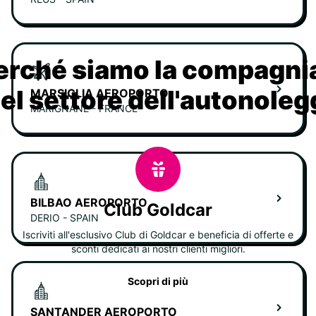
erché siamo la compagn
nel settore dell'autonoleg
MARSIGLIA AEROPORTO
MARIGNANE - FRANCE
BILBAO AEROPORTO
Club Goldcar
DERIO - SPAIN
Iscriviti all'esclusivo Club di Goldcar e beneficia di offerte e
sconti dedicati ai nostri clienti migliori.
Scopri di più
SANTANDER AEROPORTO