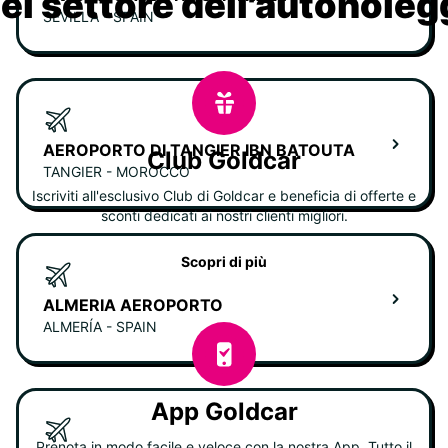
nel settore dell'autonoleg
SEVILLA - SPAIN
AEROPORTO DI TANGIER IBN BATOUTA
Club Goldcar
TANGIER - MOROCCO
Iscriviti all'esclusivo Club di Goldcar e beneficia di offerte e
sconti dedicati ai nostri clienti migliori.
Scopri di più
ALMERIA AEROPORTO
ALMERÍA - SPAIN
App Goldcar
Prenota in modo facile e veloce con la nostra App. Tutto il