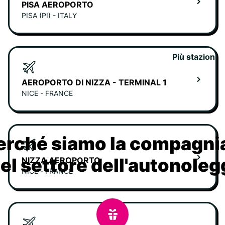
PISA AEROPORTO
PISA (PI) - ITALY
Più stazioni
AEROPORTO DI NIZZA - TERMINAL 1
NICE - FRANCE
erché siamo la compagn
nel settore dell'autonoleg
NIZZA AEROPORTO
NICE - FRANCE