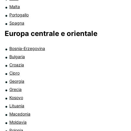
Malta
Portogallo
Spagna
Europa centrale e orientale
Bosnia-Erzegovina
Bulgaria
Croazia
Cipro
Georgia
Grecia
Kosovo
Lituania
Macedonia
Moldavia
Polonia