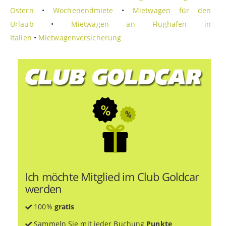
Ostern
•
Wochenendmiete
•
Mietwagen für den
Urlaub
•
Mietwagen an Flughäfen in
Italien
•
Mietwagenversicherung
Ich möchte Mitglied im Club Goldcar
werden
100%
gratis
Sammeln Sie mit jeder Buchung
Punkte