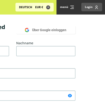
menü
Login
DEUTSCH
EUR
€
ed
Über Google einloggen
Nachname