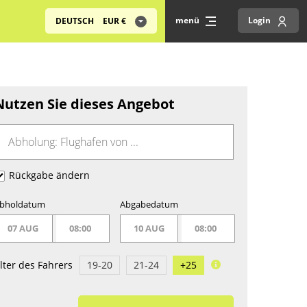
menü
Login
DEUTSCH
EUR
€
Nutzen Sie dieses Angebot
Rückgabe ändern
bholdatum
Abgabedatum
07 AUG
08:00
10 AUG
08:00
lter des Fahrers
19-20
21-24
+25