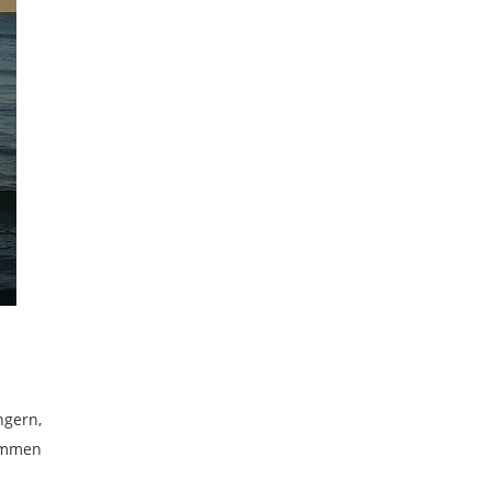
ngern,
kommen