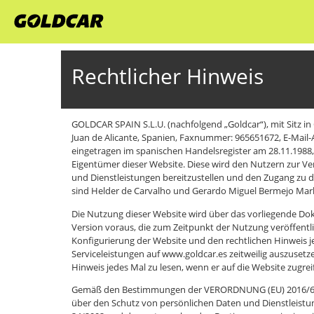
Rechtlicher Hinweis
GOLDCAR SPAIN S.L.U. (nachfolgend „Goldcar“), mit Sitz in
Juan de Alicante, Spanien, Faxnummer: 965651672, E-Mail-
eingetragen im spanischen Handelsregister am 28.11.1988, Ba
Eigentümer dieser Website. Diese wird den Nutzern zur V
und Dienstleistungen bereitzustellen und den Zugang zu d
sind Helder de Carvalho und Gerardo Miguel Bermejo Mar
Die Nutzung dieser Website wird über das vorliegende Do
Version voraus, die zum Zeitpunkt der Nutzung veröffentlic
Konfigurierung der Website und den rechtlichen Hinweis 
Serviceleistungen auf www.goldcar.es zeitweilig auszuset
Hinweis jedes Mal zu lesen, wenn er auf die Website zugreif
Gemäß den Bestimmungen der VERORDNUNG (EU) 2016/679 
über den Schutz von persönlichen Daten und Dienstleistun