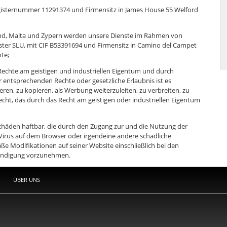
Registernummer 11291374 und Firmensitz in James House 55 Welford
land, Malta und Zypern werden unsere Dienste im Rahmen von
ster SLU, mit CIF B53391694 und Firmensitz in Camino del Campet
nte;
 Rechte am geistigen und industriellen Eigentum und durch
entsprechenden Rechte oder gesetzliche Erlaubnis ist es
ren, zu kopieren, als Werbung weiterzuleiten, zu verbreiten, zu
cht, das durch das Recht am geistigen oder industriellen Eigentum
 Schäden haftbar, die durch den Zugang zur und die Nutzung der
Virus auf dem Browser oder irgendeine andere schädliche
e Modifikationen auf seiner Website einschließlich bei den
ündigung vorzunehmen.
ÜBER UNS