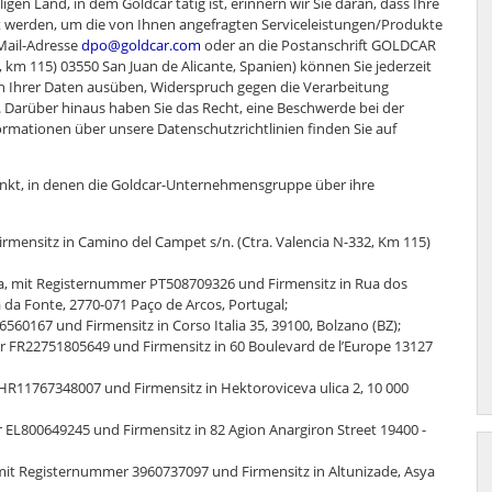
 Land, in dem Goldcar tätig ist, erinnern wir Sie daran, dass Ihre
t werden, um die von Ihnen angefragten Serviceleistungen/Produkte
-Mail-Adresse
dpo@goldcar.com
oder an die Postanschrift GOLDCAR
, km 115) 03550 San Juan de Alicante, Spanien) können Sie jederzeit
ch Ihrer Daten ausüben, Widerspruch gegen die Verarbeitung
 Darüber hinaus haben Sie das Recht, eine Beschwerde bei der
rmationen über unsere Datenschutzrichtlinien finden Sie auf
ränkt, in denen die Goldcar-Unternehmensgruppe über ihre
rmensitz in Camino del Campet s/n. (Ctra. Valencia N-332, Km 115)
da, mit Registernummer PT508709326 und Firmensitz in Rua dos
nta da Fonte, 2770-071 Paço de Arcos, Portugal;
6560167 und Firmensitz in Corso Italia 35, 39100, Bolzano (BZ);
r FR22751805649 und Firmensitz in 60 Boulevard de l’Europe 13127
 HR11767348007 und Firmensitz in Hektoroviceva ulica 2, 10 000
 EL800649245 und Firmensitz in 82 Agion Anargiron Street 19400 -
, mit Registernummer 3960737097 und Firmensitz in Altunizade, Asya