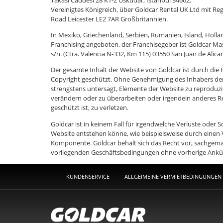
Vereinigtes Königreich, über Goldcar Rental UK Ltd mit 
Road Leicester LE2 7AR Großbritannien.
In Mexiko, Griechenland, Serbien, Rumänien, Island, Hol
Franchising angeboten, der Franchisegeber ist Goldcar Ma
s/n. (Ctra. Valencia N-332, Km 115) 03550 San Juan de Alica
Der gesamte Inhalt der Website von Goldcar ist durch die
Copyright geschützt. Ohne Genehmigung des Inhabers der 
strengstens untersagt, Elemente der Website zu reproduzie
verändern oder zu überarbeiten oder irgendein anderes Re
geschützt ist, zu verletzen.
Goldcar ist in keinem Fall für irgendwelche Verluste oder
Website entstehen könne, wie beispielsweise durch einen 
Komponente. Goldcar behält sich das Recht vor, sachgemäß
vorliegenden Geschäftsbedingungen ohne vorherige Ank
KUNDENSERVICE
ALLGEIMEINE VERMIETBEDINGUNGEN