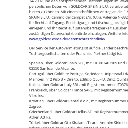
34/2002 und den entsprechenden Bestimmungen im jeweiligen
persönlichen Daten von GOLDCAR SPEIN S.L.U. verarbeite
bieten zu können. Mit einem schriftlichen Antrag an die E
SPAIN S.L.U., Camino del Campet s/n. (Ctra. Valencia N-332
Ihr Recht auf Zugang, Berichtigung und Löschung bezügli
einlegen und Ihr Recht auf Datenübertragbarkeit ausüben.
zuständigen Datenschutzbehörde einzulegen. Weitere Info
www.goldcar.es/de-de/datenschutzrichtlinie/
.
Der Service der Autovermietung ist auf die Länder besch
Tochtergesellschaften oder Franchise-Partner tätigt ist:
Spanien, über Goldcar Spain SLU, mit CIF B03403169 und Fi
03550 San Juan de Alicante;
Portugal, über Goldhire Portugal Sociedade Unipessoal L
Malhões, nº 2 Piso 3 – Direito, Edifício Q55 - D. Diniz, Qui
Italien, über Goldcar Italy SRL, mit Registernummer IT0376
Frankreich, über Goldcar France SARL, mit Registernumme
Vitrolles;
Kroatien, über Goldcar Rental d.o.o., mit Registernummer
Zagreb;
Griechenland, über Goldcar Hellas AE, mit Registernummer
Athen Attika;
Türkei, über Goldcar Oto Kiralama Ticaret Anonim Sirketi
Yakasi Caddesi 28 K1-2 Uskudar, Istanbul 34662.