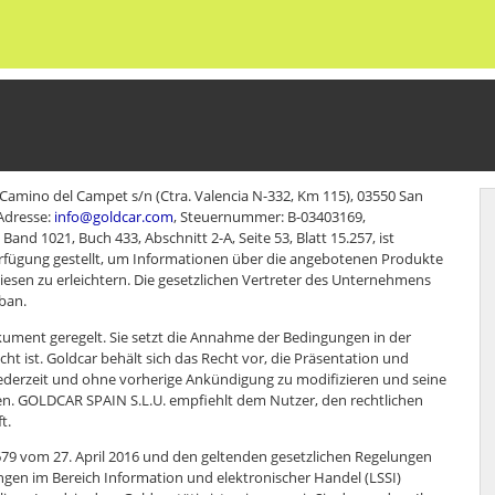
 Camino del Campet s/n (Ctra. Valencia N-332, Km 115), 03550 San
Adresse:
info@goldcar.com
, Steuernummer: B-03403169,
nd 1021, Buch 433, Abschnitt 2-A, Seite 53, Blatt 15.257, ist
erfügung gestellt, um Informationen über die angebotenen Produkte
iesen zu erleichtern. Die gesetzlichen Vertreter des Unternehmens
ban.
kument geregelt. Sie setzt die Annahme der Bedingungen in der
ht ist. Goldcar behält sich das Recht vor, die Präsentation und
jederzeit und ohne vorherige Ankündigung zu modifizieren und seine
zen. GOLDCAR SPAIN S.L.U. empfiehlt dem Nutzer, den rechtlichen
t.
vom 27. April 2016 und den geltenden gesetzlichen Regelungen
gen im Bereich Information und elektronischer Handel (LSSI)