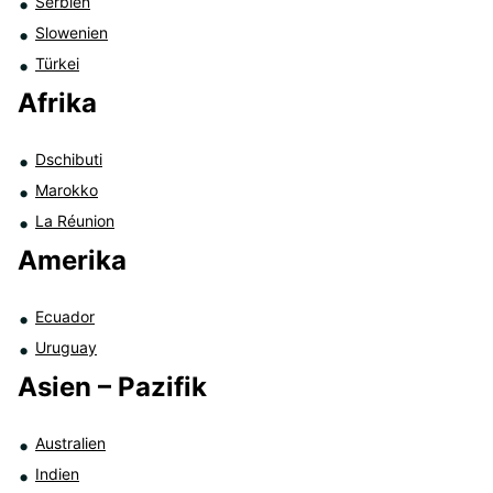
Serbien
Slowenien
Türkei
Afrika
Dschibuti
Marokko
La Réunion
Amerika
Ecuador
Uruguay
Asien – Pazifik
Australien
Indien