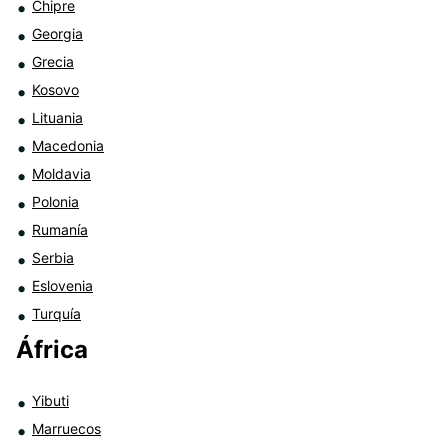
Chipre
Georgia
Grecia
Kosovo
Lituania
Macedonia
Moldavia
Polonia
Rumanía
Serbia
Eslovenia
Turquía
África
Yibuti
Marruecos