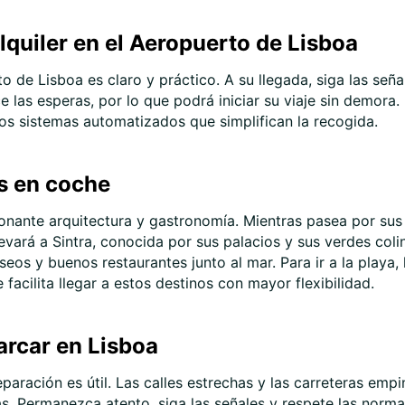
quiler en el Aeropuerto de Lisboa
 de Lisboa es claro y práctico. A su llegada, siga las señal
e las esperas, por lo que podrá iniciar su viaje sin demora.
los sistemas automatizados que simplifican la recogida.
es en coche
onante arquitectura y gastronomía. Mientras pasea por sus c
llevará a Sintra, conocida por sus palacios y sus verdes col
eos y buenos restaurantes junto al mar. Para ir a la playa
 facilita llegar a estos destinos con mayor flexibilidad.
arcar en Lisboa
aración es útil. Las calles estrechas y las carreteras empi
as. Permanezca atento, siga las señales y respete las norma