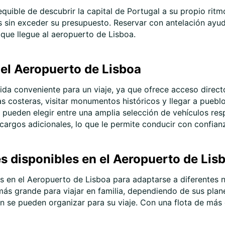
SA:
quible de descubrir la capital de Portugal a su propio ritmo
s sin exceder su presupuesto. Reservar con antelación ayud
que llegue al aeropuerto de Lisboa.
DO:
 el Aeropuerto de Lisboa
da conveniente para un viaje, ya que ofrece acceso directo
tas costeras, visitar monumentos históricos y llegar a pue
s pueden elegir entre una amplia selección de vehículos res
*Con c
cargos adicionales, lo que le permite conducir con confian
Estos 
días fe
s disponibles en el Aeropuerto de Lis
 en el Aeropuerto de Lisboa para adaptarse a diferentes 
s grande para viajar en familia, dependiendo de sus plan
n se pueden organizar para su viaje. Con una flota de más