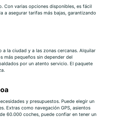
06:00 - 23:59
. Con varias opciones disponibles, es fácil
00:00 - 00:59
a a asegurar tarifas más bajas, garantizando
06:00 - 06:59*
23:01 - 23:59*
00:00 - 00:59*
06:00 - 23:59
00:00 - 00:59
06:00 - 06:59*
 a la ciudad y a las zonas cercanas. Alquilar
23:01 - 23:59*
blos más pequeños sin depender del
00:00 - 00:59*
paldados por un atento servicio. El paquete
argos extras
za.
horarios de apertura pueden variar debido a los
stivos.
boa
+351 22 207 6408
necesidades y presupuestos. Puede elegir un
es. Extras como navegación GPS, asientos
Cómo llegar
 de 60.000 coches, puede confiar en tener un