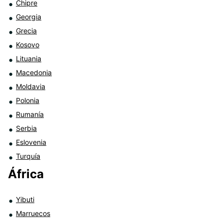
Chipre
Georgia
Grecia
Kosovo
Lituania
Macedonia
Moldavia
Polonia
Rumanía
Serbia
Eslovenia
Turquía
África
Yibuti
Marruecos